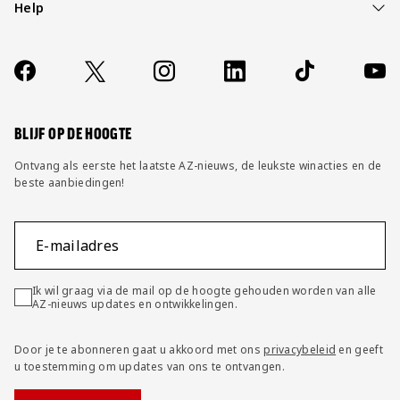
Help
Over ons
Contact
Socials
https://www.facebook.com/AZAlkmaar
X
Instagram
LinkedIn
TikTok
YouT
FAQ
Wijzig privacy instellingen
BLIJF OP DE HOOGTE
Ontvang als eerste het laatste AZ-nieuws, de leukste winacties en de
beste aanbiedingen!
E-mailadres
Ik wil graag via de mail op de hoogte gehouden worden van alle
AZ-nieuws updates en ontwikkelingen.
Door je te abonneren gaat u akkoord met ons
privacybeleid
en geeft
u toestemming om updates van ons te ontvangen.