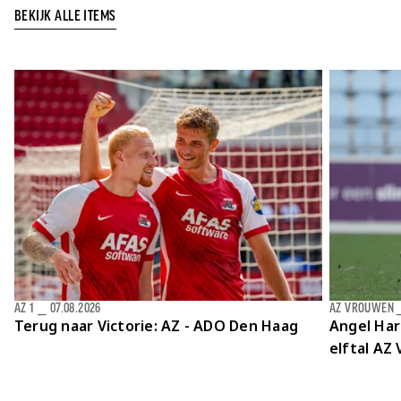
BEKIJK ALLE ITEMS
AZ 1
⎯
07.08.2026
AZ VROUWEN
Terug naar Victorie: AZ - ADO Den Haag
Angel Har
elftal AZ