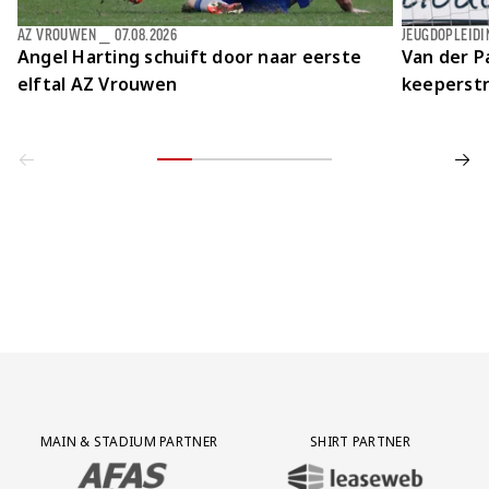
AZ VROUWEN
⎯
07.08.2026
JEUGDOPLEIDI
Angel Harting schuift door naar eerste
Van der Pa
elftal AZ Vrouwen
keeperstr
Partner Logos Grid
MAIN & STADIUM PARTNER
SHIRT PARTNER
BEZOEK ONZE MAIN & STADIUM PARTNER AFAS SOFTWARE
BEZOEK ONZE SHIRT PARTNER LEAS