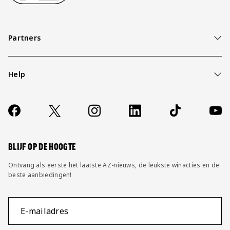
Partners
Help
Over ons
Contact
Socials
https://www.facebook.com/AZAlkmaar
X
Instagram
LinkedIn
TikTok
YouT
FAQ
Wijzig privacy instellingen
BLIJF OP DE HOOGTE
Ontvang als eerste het laatste AZ-nieuws, de leukste winacties en de
beste aanbiedingen!
E-mailadres