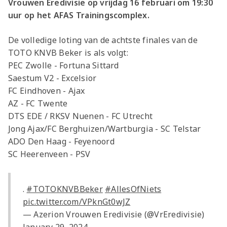
Vrouwen Eredivisie op vrijdag 16 februari om 19:30
uur op het AFAS Trainingscomplex.
De volledige loting van de achtste finales van de
TOTO KNVB Beker is als volgt:
PEC Zwolle - Fortuna Sittard
Saestum V2 - Excelsior
FC Eindhoven - Ajax
AZ - FC Twente
DTS EDE / RKSV Nuenen - FC Utrecht
Jong Ajax/FC Berghuizen/Wartburgia - SC Telstar
ADO Den Haag - Feyenoord
SC Heerenveen - PSV
.
#TOTOKNVBBeker
#AllesOfNiets
pic.twitter.com/VPknGt0wJZ
— Azerion Vrouwen Eredivisie (@VrEredivisie)