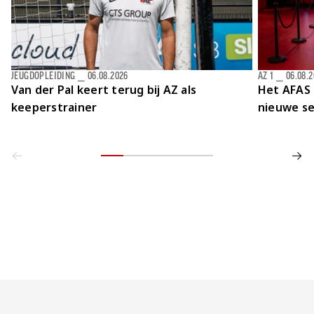
JEUGDOPLEIDING
⎯
06.08.2026
AZ 1
⎯
06.08.
Van der Pal keert terug bij AZ als
Het AFAS 
keeperstrainer
nieuwe se