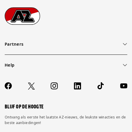
Footer
Ga naar onze homepage
Partners
Help
Over ons
Contact
Socials
https://www.facebook.com/AZAlkmaar
X
Instagram
LinkedIn
TikTok
YouT
FAQ
Wijzig privacy instellingen
BLIJF OP DE HOOGTE
Ontvang als eerste het laatste AZ-nieuws, de leukste winacties en de
beste aanbiedingen!