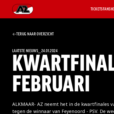
TICKETS
FANSH
Ga naar onze homepage
TERUG NAAR OVERZICHT
AZ 1
OVER
AZ
Hist
LAATSTE NIEUWS
⎯
24.01.2024
KWARTFINAL
Seiz
Prij
Nieu
FEBRUARI
Jaar
Sele
Medi
Weds
Onz
ALKMAAR- AZ neemt het in de kwartfinales v
cult
tegen de winnaar van Feyenoord - PSV. De we