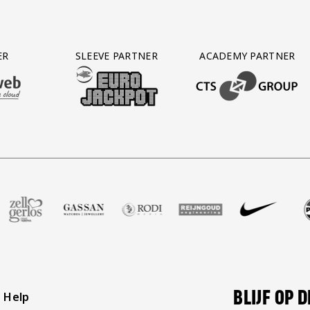
ER
SLEEVE PARTNER
ACADEMY PARTNER
AFAS SOFTWARE
T PARTNER LEASEWEB
BEZOEK ONZE SLEEVE PARTNER EUROJACKPOT
BEZOEK ONZE ACADEM
ot
er Voetbalshop
ze partner Zell Gerlos
Bezoek onze partner Gassan
Bezoek onze partner Rodi Media
Bezoek onze partner Reijngoud
Bezoek onze partner 
Bezoek onze
Be
BLIJF OP 
Help