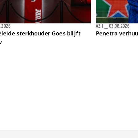
8.2026
AZ 1
⎯
03.08.2026
leide sterkhouder Goes blijft
Penetra verhu
w