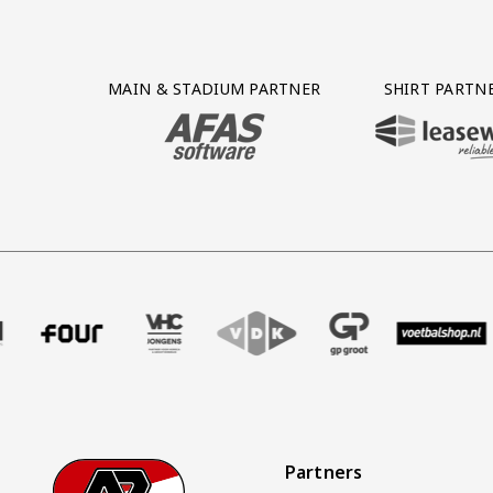
Partner Logos Grid
MAIN & STADIUM PARTNER
SHIRT PARTN
BEZOEK ONZE MAIN & STADIUM PARTNER 
BEZOEK ONZE SHIR
ffer uitzendbureau
tner Intal
k onze partner Four
Bezoek onze partner VHC Jongens
Partner Logos Slider
Bezoek onze partner VDK
Bezoek onze partner GP Gro
Bezoek onze partn
Bezoek on
Partners
Footer
Ga naar onze homepage