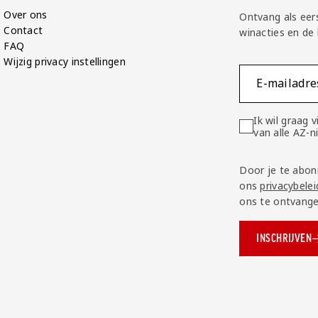
Over ons
Ontvang als eer
Contact
winacties en de
FAQ
Wijzig privacy instellingen
E-mailadre
Ik wil graag
van alle AZ-
Door je te abon
ons
privacybelei
ons te ontvange
INSCHRIJVEN
ok.com/AZAlkmaar
e