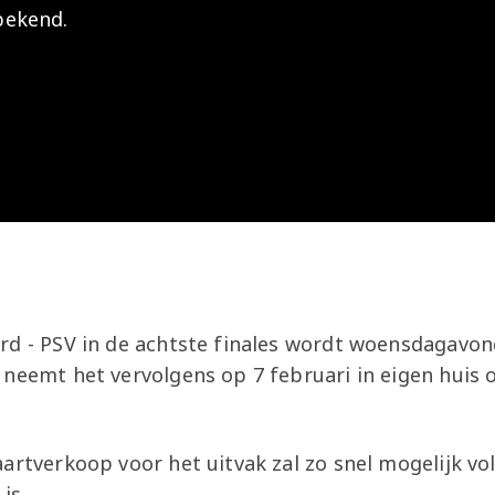
bekend.
Onder 13
Praktische
Seizoenarrangement
Nieuws
Café Van
informatie
Nieuws
Nieuws
Gaal
Onder 12
Nieuws
video's
Zet
Onder 11
wedstrijden
AZ
in je
Jeugdopleiding
agenda
AZ
AZ Vrouwen
Business
seizoenkaart
Jong AZ
rd - PSV in de achtste finales wordt woensdagavon
Seizoenkaart
 neemt het vervolgens op 7 februari in eigen huis 
artverkoop voor het uitvak zal zo snel mogelijk vo
 is.