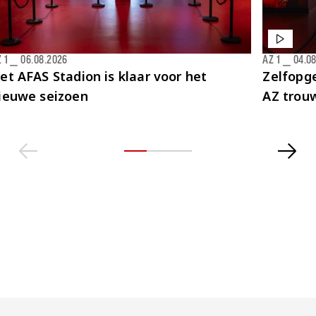
 1
⎯
06.08.2026
AZ 1
⎯
04.0
et AFAS Stadion is klaar voor het
Zelfopge
ieuwe seizoen
AZ trou