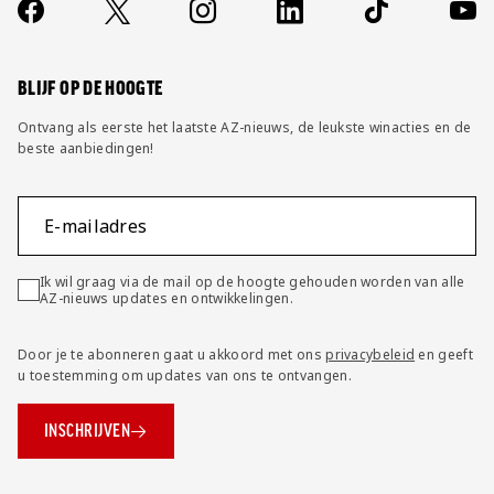
Contact
Socials
https://www.facebook.com/AZAlkmaar
X
Instagram
LinkedIn
TikTok
YouT
FAQ
Wijzig privacy instellingen
BLIJF OP DE HOOGTE
Ontvang als eerste het laatste AZ-nieuws, de leukste winacties en de
beste aanbiedingen!
E-mailadres
Ik wil graag via de mail op de hoogte gehouden worden van alle
AZ-nieuws updates en ontwikkelingen.
Door je te abonneren gaat u akkoord met ons
privacybeleid
en geeft
u toestemming om updates van ons te ontvangen.
INSCHRIJVEN