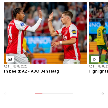
AZ 1
⎯
09.08.2026
AZ 1
⎯
09.08.
In beeld: AZ - ADO Den Haag
Highlight