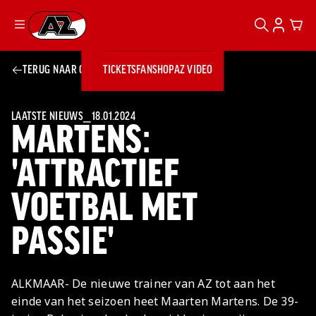
ZOEKEN
ACCOUN
CAR
Ga naar onze homepage
TERUG NAAR OVERZICHT
TICKETS
FANSHOP
AZ VIDEO
ZOEKEN
Zoeken
Sluiten
TICKETS
FANSHOP
LAATSTE NIEUWS
⎯
18.01.2024
MARTENS:
AZ VIDEO
TICKETS
BUSINESS
BUSINESS
'ATTRACTIEF
VOETBAL MET
AZ 1
AZ Business
Wat is AZ
Kees Kist
Bestel je
PASSIE'
Business?
Hospitality
Lounge
AZ
seizoenkaart
AZ Business
Georg Kessler
VROUWEN
NIEUWS
TEAMS
CLUB & FANS
JEUGDOPLEIDING
Nieuws
Exposure
Events
Lounge
Teams
ALKMAAR- De nieuwe trainer van AZ tot aan het
Partnership
JONG AZ
Losse tickets
Skybox
Club & Fans
einde van het seizoen heet Maarten Martens. De 39-