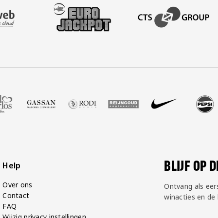
AFAS SOFTWARE
T PARTNER LEASEWEB
BEZOEK ONZE SLEEVE PARTNER EUROJACKPOT
BEZOEK ONZE ACADEM
lshop
 Zell Gerlos
ze partner Gassan
Bezoek onze partner Rodi Media
Bezoek onze partner Reijngoud
Bezoek onze partner Nike
Bezoek onze partner P
Bezoek onze 
Bez
BLIJF OP 
Help
Over ons
Ontvang als eer
Contact
winacties en de
FAQ
Wijzig privacy instellingen