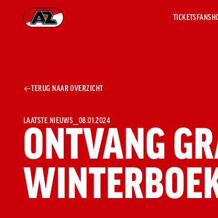
TICKETS
FANSH
Ga naar onze homepage
AZ 1
OVER
TERUG NAAR OVERZICHT
AZ
Hist
Seiz
Prij
LAATSTE NIEUWS
⎯
08.01.2024
ONTVANG GRA
Nieu
Jaar
Sele
WINTERBOE
Medi
Weds
Onz
cult