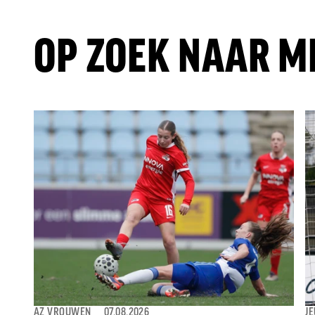
OP ZOEK NAAR M
AZ VROUWEN
⎯
07.08.2026
J