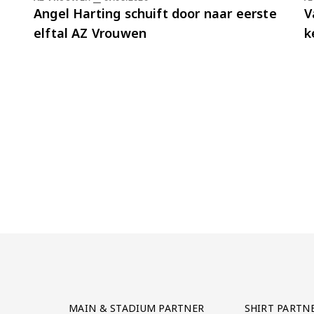
Angel Harting schuift door naar eerste
V
elftal AZ Vrouwen
k
Partner Logos Grid
MAIN & STADIUM PARTNER
SHIRT PARTN