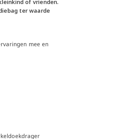
kleinkind of vrienden.
odiebag ter waarde
 ervaringen mee en
rkeldoekdrager