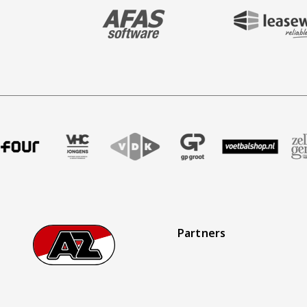
BEZOEK ONZE MAIN & STADIUM PARTNER 
BEZOEK ONZE SHIR
ndbureau
tner Four
 onze partner VHC Jongens
Bezoek onze partner VDK
Partner Logos Slider
Bezoek onze partner GP Groot
Bezoek onze partner Voetba
Bezoek onze partner
Bezoek on
Partners
Footer
Ga naar onze homepage