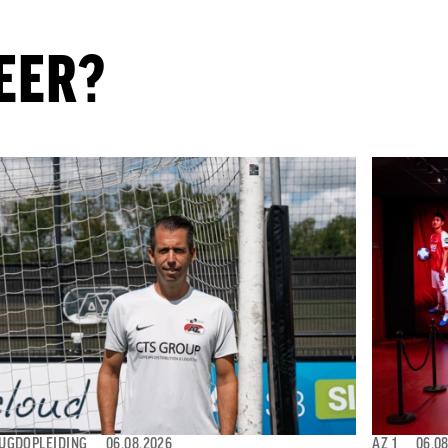
EER?
EUGDOPLEIDING
⎯
06.08.2026
AZ 1
⎯
06.0