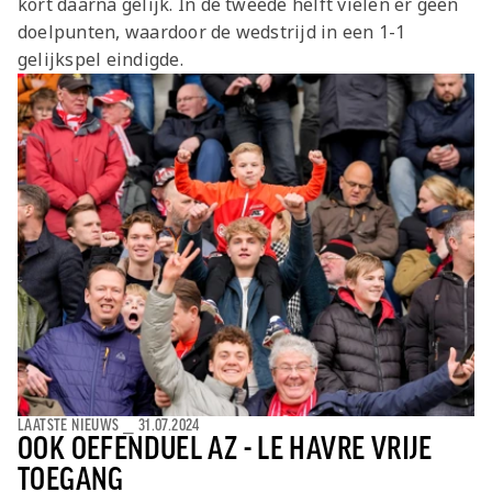
kort daarna gelijk. In de tweede helft vielen er geen
Jong AZ
doelpunten, waardoor de wedstrijd in een 1-1
Seizoenkaart
gelijkspel eindigde.
LAATSTE NIEUWS
⎯
31.07.2024
OOK OEFENDUEL AZ - LE HAVRE VRIJE
TOEGANG