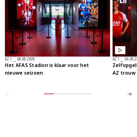
AZ 1
⎯
06.08.2026
AZ 1
⎯
04.08.
Het AFAS Stadion is klaar voor het
Zelfopgel
nieuwe seizoen
AZ trouw