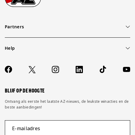
Partners
Help
Over ons
Contact
Socials
https://www.facebook.com/AZAlkmaar
X
Instagram
LinkedIn
TikTok
YouT
FAQ
Wijzig privacy instellingen
BLIJF OP DE HOOGTE
Ontvang als eerste het laatste AZ-nieuws, de leukste winacties en de
beste aanbiedingen!
E-mailadres