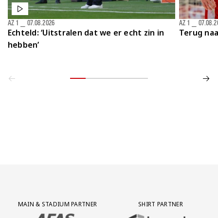
AZ 1
⎯
07.08.2026
AZ 1
⎯
07.08.2
Echteld: ‘Uitstralen dat we er echt zin in
Terug naa
hebben’
Partner Logos Grid
MAIN & STADIUM PARTNER
SHIRT PARTNER
BEZOEK ONZE MAIN & STADIUM PARTNER AFAS SOFTWARE
BEZOEK ONZE SHIRT PARTNER LEAS