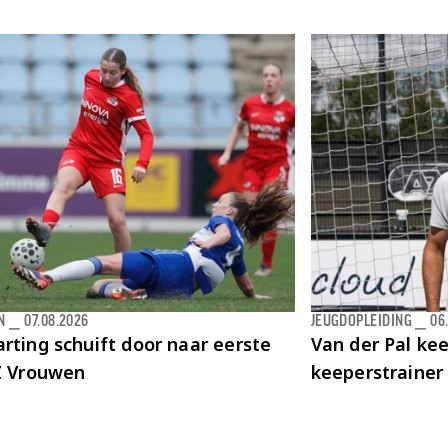
N
⎯
07.08.2026
JEUGDOPLEIDING
⎯
06
rting schuift door naar eerste
Van der Pal kee
AZ Vrouwen
keeperstrainer