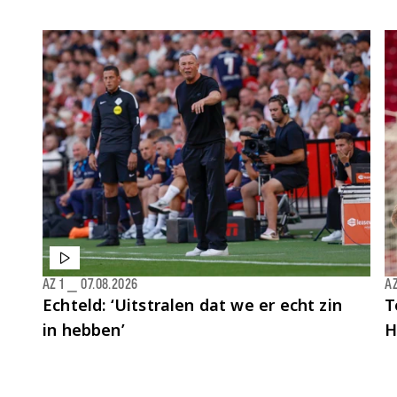
AZ 1
⎯
07.08.2026
AZ
Echteld: ‘Uitstralen dat we er echt zin
T
in hebben’
H