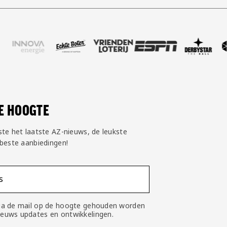
r Pepsi
ze partner Innova Energie
Bezoek onze partner Echte Boter
Bezoek onze partner Vriendenloterij
Bezoek onze partner ESPN
Bezoek onze partner D
Bezoek onze 
Bez
DE HOOGTE
ste het laatste AZ-nieuws, de leukste
 beste aanbiedingen!
s
 via de mail op de hoogte gehouden worden
nieuws updates en ontwikkelingen.