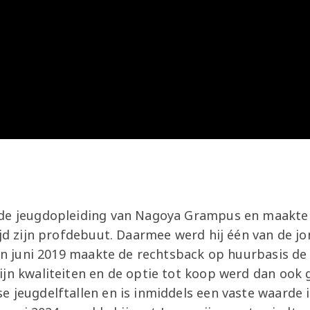
Onder 13
Praktische
Seizoenarrangement
Nieuws
Café Van
informatie
Nieuws
Nieuws
Gaal
Onder 12
Nieuws
video's
Zet
Onder 11
wedstrijden
AZ
in je
Jeugdopleiding
agenda
AZ
AZ Vrouwen
Business
seizoenkaart
Jong AZ
 de jeugdopleiding van Nagoya Grampus en maakte 
Seizoenkaart
ijd zijn profdebuut. Daarmee werd hij één van de 
 In juni 2019 maakte de rechtsback op huurbasis de
jn kwaliteiten en de optie tot koop werd dan ook g
 jeugdelftallen en is inmiddels een vaste waarde i