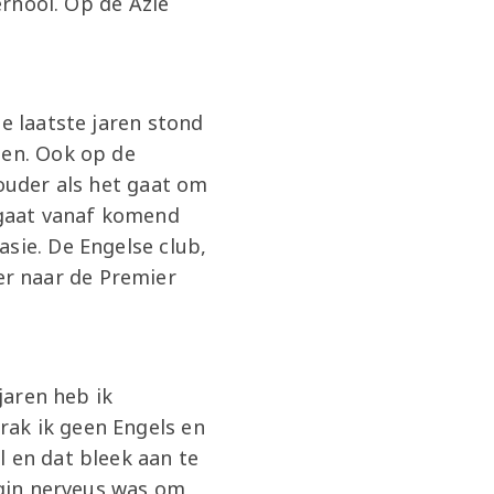
ernooi. Op de Azië
e laatste jaren stond
oen. Ook op de
houder als het gaat om
 gaat vanaf komend
sie. De Engelse club,
r naar de Premier
jaren heb ik
rak ik geen Engels en
l en dat bleek aan te
gin nerveus was om