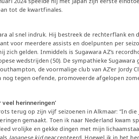
anuari 2024 speelde hij met Japan zijn eerste eindto
an tot de kwartfinales.
a al snel indruk. Hij bestreek de rechterflank en d
arant voor meerdere assists en doelpunten per seiz
hij zich gelden. Inmiddels is Sugawara AZ’s record
opese wedstrijden (50). De sympathieke Sugawara
outhampton, de voormalige club van AZ’er Jordy Cla
en nog tegen oefende, promoveerde afgelopen zome
 veel herinneringen’
ts terug op zijn vijf seizoenen in Alkmaar: “In die 
neringen gemaakt. Toen ik naar Nederland kwam sp
eed vrolijke en gekke dingen met mijn lichaamstaa
 als
Japanese kid
geaccepteerd. Hoewel ik in het be