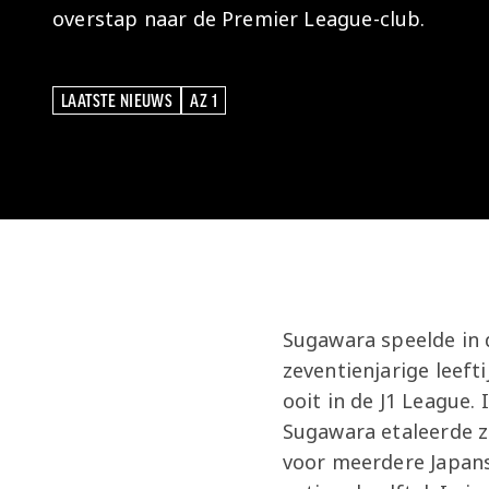
overstap naar de Premier League-club.
LAATSTE NIEUWS
AZ 1
LAATSTE NIEUWS
AZ 1
Sugawara speelde in
zeventienjarige leeft
ooit in de J1 League.
Sugawara etaleerde zi
voor meerdere Japanse