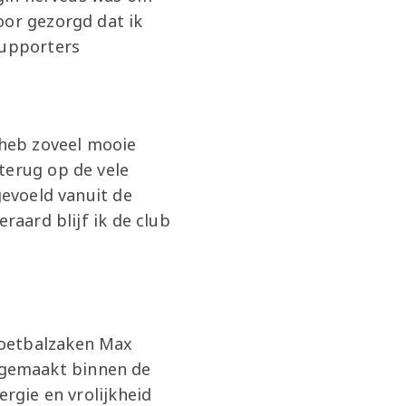
oor gezorgd dat ik
supporters
 heb zoveel mooie
terug op de vele
gevoeld vanuit de
raard blijf ik de club
e
Voetbalzaken Max
fd gemaakt binnen de
ergie en vrolijkheid