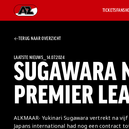
TICKETS
FANSH
Ga naar onze homepage
TERUG NAAR OVERZICHT
AZ 1
OVER
AZ
Hist
LAATSTE NIEUWS
⎯
14.07.2024
SUGAWARA 
Seiz
Prij
Nieu
PREMIER LE
Jaar
Sele
Medi
Weds
Onz
ALKMAAR- Yukinari Sugawara vertrekt na vijf
cult
Japans international had nog een contract to