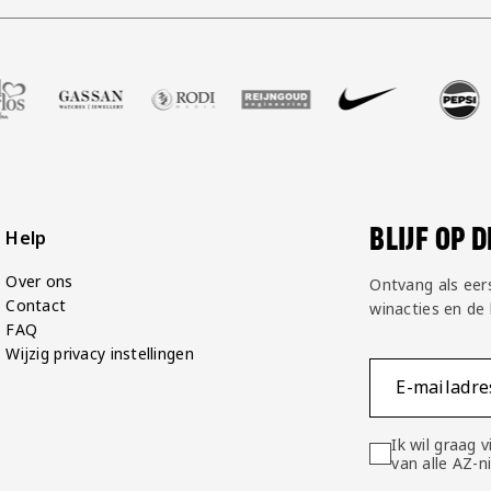
tbalshop
ner Zell Gerlos
 onze partner Gassan
Bezoek onze partner Rodi Media
Bezoek onze partner Reijngoud
Bezoek onze partner Nike
Bezoek onze partne
Bezoek on
BLIJF OP 
Help
Over ons
Ontvang als eer
Contact
winacties en de
FAQ
Wijzig privacy instellingen
E-mailadre
Ik wil graag
van alle AZ-