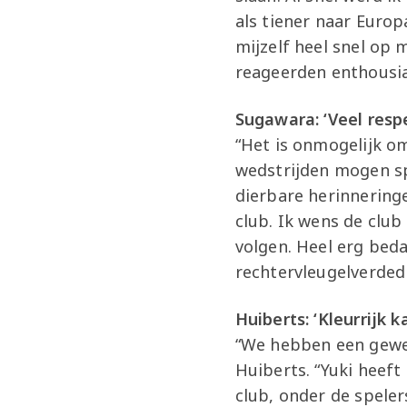
als tiener naar Euro
mijzelf heel snel op
reageerden enthousias
Sugawara: ‘Veel resp
“Het is onmogelijk om
wedstrijden mogen sp
dierbare herinneringe
club. Ik wens de club
volgen. Heel erg bedan
rechtervleugelverdedi
Huiberts: ‘Kleurrijk k
“We hebben een gewel
Huiberts. “Yuki heeft 
club, onder de speler