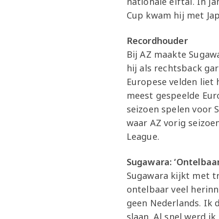
nationale elftal. In j
Cup kwam hij met Jap
Recordhouder
Bij AZ maakte Sugawar
hij als rechtsback g
Europese velden liet 
meest gespeelde Eur
seizoen spelen voor S
waar AZ vorig seizo
League.
Sugawara: ‘Ontelbaar
Sugawara kijkt met tro
ontelbaar veel herin
geen Nederlands. Ik d
slaan. Al snel werd ik