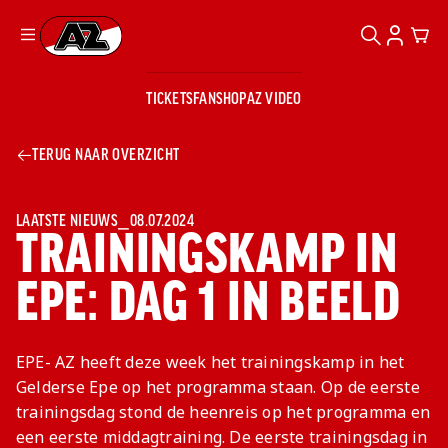
ZOEKEN
ACCOUN
CAR
Ga naar onze homepage
TICKETS
FANSHOP
AZ VIDEO
ZOEKEN
Zoeken
Sluiten
TICKETS
TERUG NAAR OVERZICHT
FANSHOP
AZ VIDEO
TICKETS
BUSINESS
BUSINESS
LAATSTE NIEUWS
⎯
08.07.2024
TRAININGSKAMP IN
EPE: DAG 1 IN BEELD
AZ 1
AZ Business
Wat is AZ
Kees Kist
Bestel je
Business?
Hospitality
Lounge
AZ
seizoenkaart
EPE- AZ heeft deze week het trainingskamp in het
AZ Business
Georg Kessler
VROUWEN
NIEUWS
TEAMS
CLUB & FANS
JEUGDOPLEIDING
Nieuws
Gelderse Epe op het programma staan. Op de eerste
Exposure
Events
Lounge
Teams
trainingsdag stond de heenreis op het programma en
Partnership
JONG AZ
Losse tickets
Skybox
Club & Fans
een eerste middagtraining. De eerste trainingsdag in