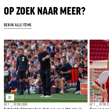
OP ZOEK NAAR MEER?
BEKIJK ALLE ITEMS
AZ 1
⎯
07.08.2026
AZ 1
⎯
07.08.2