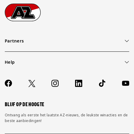
Footer
Ga naar onze homepage
Partners
Help
Over ons
Contact
Socials
https://www.facebook.com/AZAlkmaar
X
Instagram
LinkedIn
TikTok
YouT
FAQ
Wijzig privacy instellingen
BLIJF OP DE HOOGTE
Ontvang als eerste het laatste AZ-nieuws, de leukste winacties en de
beste aanbiedingen!