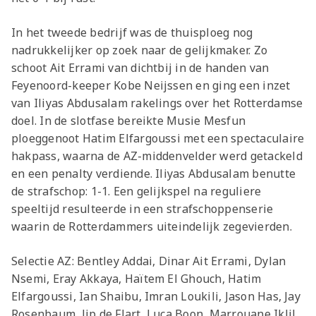
In het tweede bedrijf was de thuisploeg nog
nadrukkelijker op zoek naar de gelijkmaker. Zo
schoot Ait Errami van dichtbij in de handen van
Feyenoord-keeper Kobe Neijssen en ging een inzet
van Iliyas Abdusalam rakelings over het Rotterdamse
doel. In de slotfase bereikte Musie Mesfun
ploeggenoot Hatim Elfargoussi met een spectaculaire
hakpass, waarna de AZ-middenvelder werd getackeld
en een penalty verdiende. Iliyas Abdusalam benutte
de strafschop: 1-1. Een gelijkspel na reguliere
speeltijd resulteerde in een strafschoppenserie
waarin de Rotterdammers uiteindelijk zegevierden.
Selectie AZ: Bentley Addai, Dinar Ait Errami, Dylan
Nsemi, Eray Akkaya, Haïtem El Ghouch, Hatim
Elfargoussi, Ian Shaibu, Imran Loukili, Jason Has, Jay
Rosenbaum, Jip de Flart, Luca Boon, Marrouane Iklil,