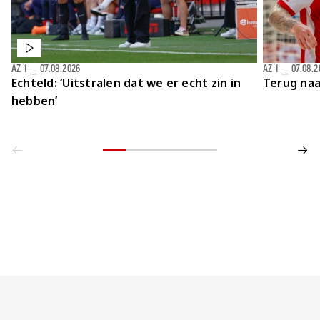
AZ 1
⎯
07.08.2026
AZ 1
⎯
07.08.2
Echteld: ‘Uitstralen dat we er echt zin in
Terug naa
hebben’