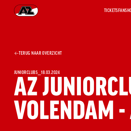
TICKETS
FANSH
Ga naar onze homepage
AZ 1
OVER
TERUG NAAR OVERZICHT
AZ
Hist
Seiz
Prij
JUNIORCLUBS
⎯
18.03.2024
AZ JUNIORCL
Nieu
Jaar
Sele
VOLENDAM -
Medi
Weds
Onz
cult