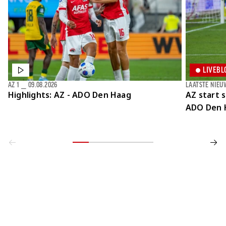
LIVEBL
AZ 1
⎯
09.08.2026
LAATSTE NIEU
Highlights: AZ - ADO Den Haag
AZ start 
ADO Den 