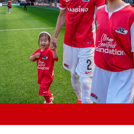
Jong AZ
Seizoenkaart