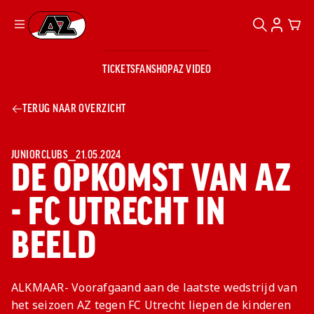
ZOEKEN
ACCOUN
CAR
Ga naar onze homepage
TICKETS
FANSHOP
AZ VIDEO
ZOEKEN
Zoeken
Sluiten
TICKETS
TERUG NAAR OVERZICHT
FANSHOP
AZ VIDEO
TICKETS
BUSINESS
BUSINESS
JUNIORCLUBS
⎯
21.05.2024
DE OPKOMST VAN AZ
- FC UTRECHT IN
AZ 1
AZ Business
Wat is AZ
Kees Kist
Bestel je
BEELD
Business?
Hospitality
Lounge
AZ
seizoenkaart
AZ Business
Georg Kessler
VROUWEN
NIEUWS
TEAMS
CLUB & FANS
JEUGDOPLEIDING
Nieuws
Exposure
Events
Lounge
Teams
ALKMAAR- Voorafgaand aan de laatste wedstrijd van
Partnership
JONG AZ
Losse tickets
Skybox
Club & Fans
het seizoen AZ tegen FC Utrecht liepen de kinderen