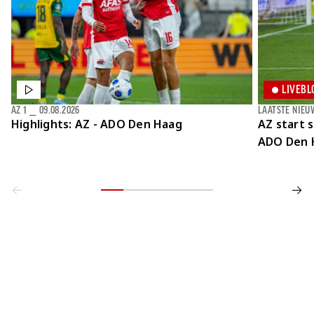
LIVEBL
AZ 1
⎯
09.08.2026
LAATSTE NIEU
Highlights: AZ - ADO Den Haag
AZ start 
ADO Den 