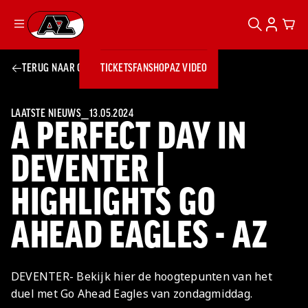
ZOEKEN
ACCOUN
CAR
Ga naar onze homepage
TERUG NAAR OVERZICHT
TICKETS
FANSHOP
AZ VIDEO
ZOEKEN
Zoeken
Sluiten
TICKETS
FANSHOP
LAATSTE NIEUWS
⎯
13.05.2024
A PERFECT DAY IN
AZ VIDEO
TICKETS
BUSINESS
BUSINESS
DEVENTER |
HIGHLIGHTS GO
AZ 1
AZ Business
Wat is AZ
Kees Kist
Bestel je
AHEAD EAGLES - AZ
Business?
Hospitality
Lounge
AZ
seizoenkaart
AZ Business
Georg Kessler
VROUWEN
NIEUWS
TEAMS
CLUB & FANS
JEUGDOPLEIDING
Nieuws
Exposure
Events
Lounge
Teams
DEVENTER- Bekijk hier de hoogtepunten van het
Partnership
JONG AZ
Losse tickets
Skybox
Club & Fans
duel met Go Ahead Eagles van zondagmiddag.