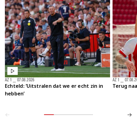
Jong AZ
Seizoenkaart
AZ 1
⎯
07.08.2026
AZ 1
⎯
07.08.2
Echteld: ‘Uitstralen dat we er echt zin in
Terug naa
hebben’