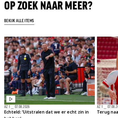
OP ZOEK NAAR MEER?
BEKIJK ALLE ITEMS
AZ 1
⎯
07.08.2026
AZ 1
⎯
07.08.2
Echteld: ‘Uitstralen dat we er echt zin in
Terug naa