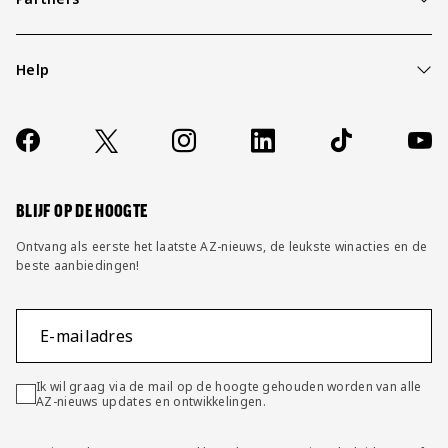
Help
Over ons
Contact
Socials
https://www.facebook.com/AZAlkmaar
X
Instagram
LinkedIn
TikTok
YouT
FAQ
Wijzig privacy instellingen
BLIJF OP DE HOOGTE
Ontvang als eerste het laatste AZ-nieuws, de leukste winacties en de
beste aanbiedingen!
E-mailadres
Ik wil graag via de mail op de hoogte gehouden worden van alle
AZ-nieuws updates en ontwikkelingen.