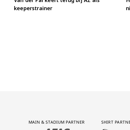
keeperstrainer
n
Partner Logos Grid
MAIN & STADIUM PARTNER
SHIRT PARTN
BEZOEK ONZE MAIN & STADIUM PARTNER 
BEZOEK ONZE SHIR