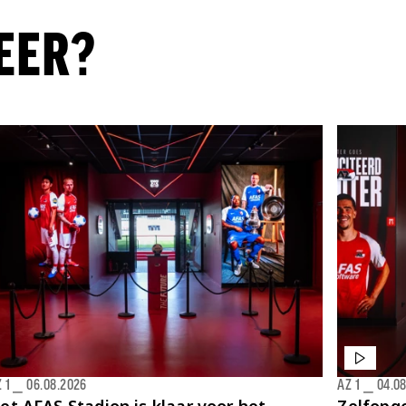
EER?
 1
⎯
06.08.2026
AZ 1
⎯
04.0
et AFAS Stadion is klaar voor het
Zelfopge