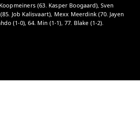
 Koopmeiners (63. Kasper Boogaard), Sven
Onder 13
Praktische
Seizoenarrangement
Nieuws
Café Van
85. Job Kalisvaart), Mexx Meerdink (70. Jayen
informatie
Nieuws
Nieuws
Gaal
Onder 12
Nieuws
o (1-0), 64. Min (1-1), 77. Blake (1-2).
video's
Zet
Onder 11
wedstrijden
AZ
in je
Jeugdopleiding
agenda
AZ
AZ Vrouwen
Business
seizoenkaart
Jong AZ
Seizoenkaart