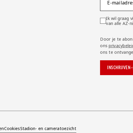
E-mailadre
Ik wil graag
van alle AZ-
Door je te abon
ons
privacybelei
ons te ontvange
INSCHRIJVEN
ok.com/AZAlkmaar
e
en
Cookies
Stadion- en cameratoezicht