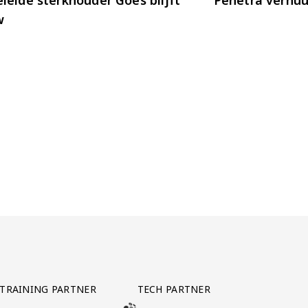
w
TRAINING PARTNER
TECH PARTNER
BEZOEK ONZE TRAINING PARTNER LEBARA
BEZOEK ONZE TECH PARTNER ADEPTVIE