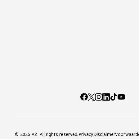
Socials
https://www.facebo
X
Instagram
LinkedIn
TikTok
YouTub
© 2026 AZ. All rights reserved.
Privacy
Disclaimer
Voorwaard
Overig