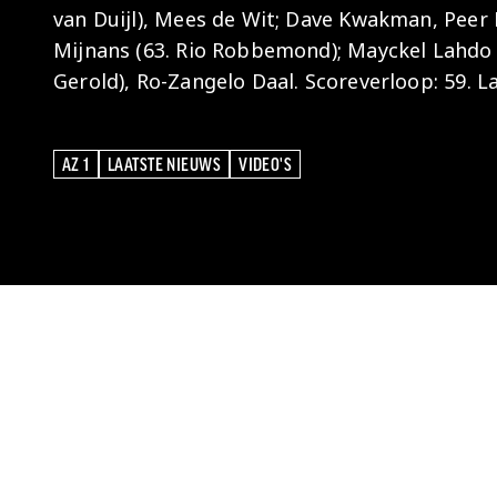
van Duijl), Mees de Wit; Dave Kwakman, Peer
Mijnans (63. Rio Robbemond); Mayckel Lahdo (
Gerold), Ro-Zangelo Daal. Scoreverloop: 59. Lahd
AZ 1
LAATSTE NIEUWS
VIDEO'S
AZ 1
LAATSTE NIEUWS
VIDEO'S