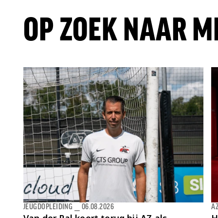
OP ZOEK NAAR M
JEUGDOPLEIDING
⎯
06.08.2026
AZ
Van der Pal keert terug bij AZ als
H