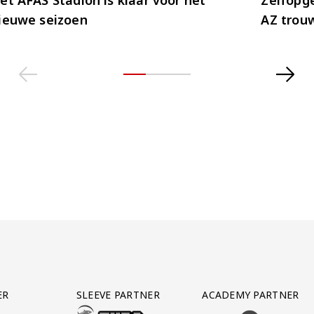
ieuwe seizoen
AZ trou
ER
SLEEVE PARTNER
ACADEMY PARTNER
AFAS SOFTWARE
T PARTNER LEASEWEB
BEZOEK ONZE SLEEVE PARTNER EUROJACKPOT