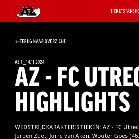
TICKETS
FANSH
Ga naar onze homepage
TERUG NAAR OVERZICHT
AZ 1
OVER
AZ
Hist
AZ 1
⎯
14.11.2024
AZ - FC UTRE
Seiz
Prij
Nieu
HIGHLIGHTS
Jaar
Sele
Medi
Weds
Onz
WEDSTRIJDKARAKTERISTIEKEN: AZ - FC Utrecht
cult
Jeroen Zoet; Jurre van Aken, Wouter Goes (46.