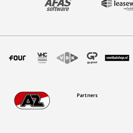
ffer uitzendbureau
tner Intal
 onze partner Four
Bezoek onze partner VHC Jongens
Partner Logos Slider
Bezoek onze partner VDK
Bezoek onze partner GP Gro
Bezoek onze partn
Bezoek on
Partners
Footer
Ga naar onze homepage