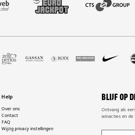
BEZOEK ONZE ACADEM
ot
er Voetbalshop
ze partner Zell Gerlos
Bezoek onze partner Gassan
Bezoek onze partner Rodi Media
Bezoek onze partner Reijngoud
Bezoek onze partner 
Bezoek onze 
Bez
BLIJF OP 
Help
Over ons
Ontvang als eer
Contact
winacties en de
FAQ
Wijzig privacy instellingen