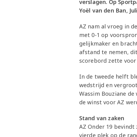
verslagen. Op Sport
Yoël van den Ban, Ju
AZ nam al vroeg in de
met 0-1 op voorspron
gelijkmaker en brach
afstand te nemen, dit
scorebord zette voor 
In de tweede helft bl
wedstrijd en vergroo
Wassim Bouziane de w
de winst voor AZ werd
Stand van zaken
AZ Onder 19 bevindt 
vierde plek op de ran