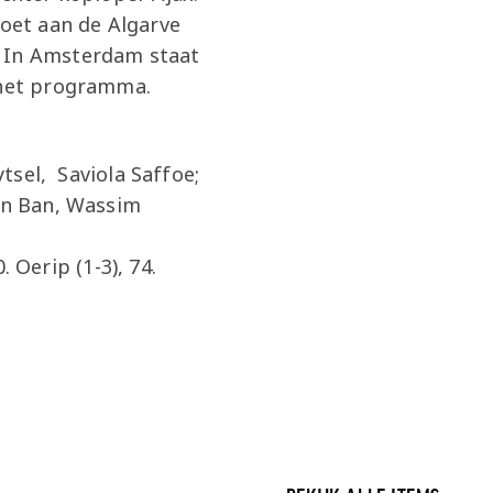
oet aan de Algarve
. In Amsterdam staat
p het programma.
ytsel, Saviola Saffoe;
den Ban, Wassim
. Oerip (1-3), 74.