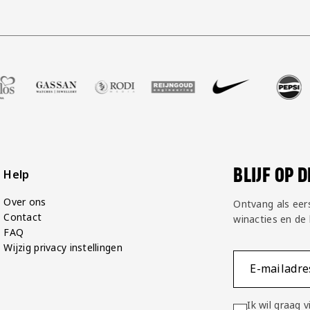
hop
Zell Gerlos
 partner Gassan
zoek onze partner Rodi Media
Bezoek onze partner Reijngoud
Bezoek onze partner Nike
Bezoek onze partner Pep
Bezoek onze pa
Bezoe
BLIJF OP 
Help
Over ons
Ontvang als eer
Contact
winacties en de
FAQ
Wijzig privacy instellingen
E-mailadre
Ik wil graag