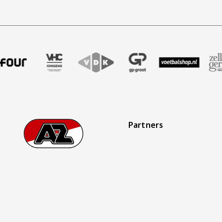
bureau
er Four
nze partner VHC Jongens
Bezoek onze partner VDK
Partner Logos Slider
Bezoek onze partner GP Groot
Bezoek onze partner Voetbals
Bezoek onze partner 
Bezoek onze
Be
Partners
Footer
Ga naar onze homepage