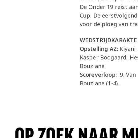
De Onder 19 reist aa
Cup. De eerstvolgend
voor de ploeg van tr
WEDSTRIJDKARAKTE
Opstelling AZ:
Kiyani 
Kasper Boogaard, Hess
Bouziane.
Scoreverloop:
9. Van 
Bouziane (1-4).
OP ZOEK NAAR M