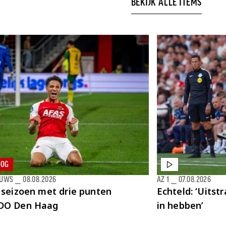
BEKIJK ALLE ITEMS
LOG
EUWS
⎯
08.08.2026
AZ 1
⎯
07.08.2026
 seizoen met drie punten
Echteld: ‘Uitst
DO Den Haag
in hebben’