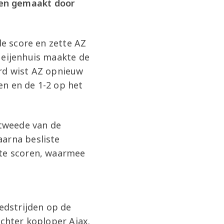
ten gemaakt door
de score en zette AZ
Neijenhuis maakte de
ord wist AZ opnieuw
den en de 1-2 op het
 tweede van de
aarna besliste
 te scoren, waarmee
edstrijden op de
achter koploper Ajax.