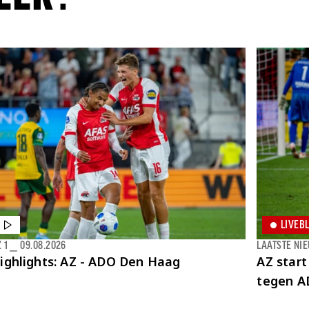
LIVEB
 1
⎯
09.08.2026
LAATSTE NI
ighlights: AZ - ADO Den Haag
AZ start
tegen A