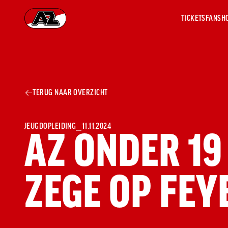
TICKETS
FANSH
Ga naar onze homepage
AZ 1
OVER
TERUG NAAR OVERZICHT
AZ
Hist
Seiz
Prij
JEUGDOPLEIDING
⎯
11.11.2024
AZ ONDER 19
Nieu
Jaar
Sele
ZEGE OP FE
Medi
Weds
Onz
cult