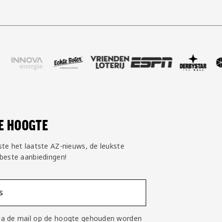
si
rtner Innova Energie
k onze partner Echte Boter
Bezoek onze partner Vriendenloterij
Bezoek onze partner ESPN
Bezoek onze partner Derby
Bezoek onze partn
Bezoek o
DE HOOGTE
ste het laatste AZ-nieuws, de leukste
 beste aanbiedingen!
s
 via de mail op de hoogte gehouden worden