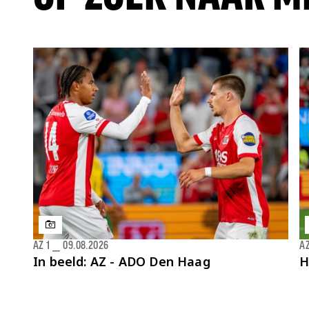
AZ 1
⎯
09.08.2026
AZ
In beeld: AZ - ADO Den Haag
H