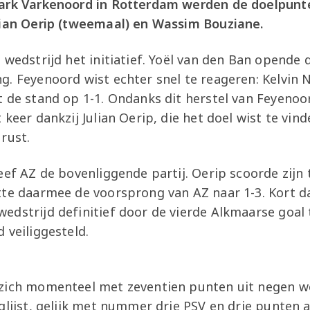
park Varkenoord in Rotterdam werden de doelpun
lian Oerip (tweemaal) en Wassim Bouziane.
 wedstrijd het initiatief. Yoël van den Ban opende 
g. Feyenoord wist echter snel te reageren: Kelvin 
t de stand op 1-1. Ondanks dit herstel van Feyeno
 keer dankzij Julian Oerip, die het doel wist te vin
rust.
eef AZ de bovenliggende partij. Oerip scoorde zijn
tte daarmee de voorsprong van AZ naar 1-3. Kort d
edstrijd definitief door de vierde Alkmaarse goal
 veiliggesteld.
zich momenteel met zeventien punten uit negen w
glijst, gelijk met nummer drie PSV en drie punten 