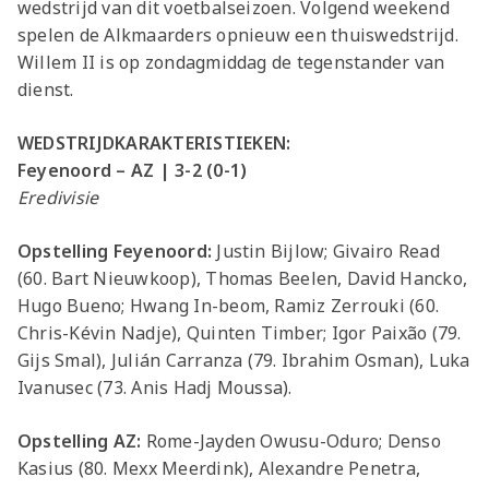
wedstrijd van dit voetbalseizoen. Volgend weekend
spelen de Alkmaarders opnieuw een thuiswedstrijd.
Willem II is op zondagmiddag de tegenstander van
dienst.
WEDSTRIJDKARAKTERISTIEKEN:
Feyenoord – AZ | 3-2 (0-1)
Eredivisie
Opstelling Feyenoord:
Justin Bijlow; Givairo Read
(60. Bart Nieuwkoop), Thomas Beelen, David Hancko,
Hugo Bueno; Hwang In-beom, Ramiz Zerrouki (60.
Chris-Kévin Nadje), Quinten Timber; Igor Paixão (79.
Gijs Smal), Julián Carranza (79. Ibrahim Osman), Luka
Ivanusec (73. Anis Hadj Moussa).
Opstelling AZ:
Rome-Jayden Owusu-Oduro; Denso
Kasius (80. Mexx Meerdink), Alexandre Penetra,