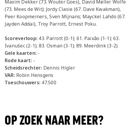
Maxim Dekker (73. Wouter Goes), David Møller Wolfe
(73. Mees de Wit); Jordy Clasie (67. Dave Kwakman),
Peer Koopmeiners, Sven Mijnans; Mayckel Lahdo (67.
Jayden Addai), Troy Parrott, Ernest Poku.
Scoreverloop:
43. Parrott (0-1); 61. Paixão (1-1); 63.
Ivanušec (2-1); 83. Osman (3-1); 89. Meerdink (3-2).
Gele kaarten:
-
Rode kaart:
-
Scheidsrechter:
Dennis Higler
VAR:
Robin Hensgens
Toeschouwers:
47.500
OP ZOEK NAAR MEER?