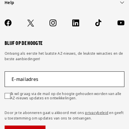
Help
Over ons
Contact
Socials
https://www.facebook.com/AZAlkmaar
X
Instagram
LinkedIn
TikTok
YouT
FAQ
Wijzig privacy instellingen
BLIJF OP DE HOOGTE
Ontvang als eerste het laatste AZ-nieuws, de leukste winacties en de
beste aanbiedingen!
E-mailadres
Ik wil graag via de mail op de hoogte gehouden worden van alle
AZ-nieuws updates en ontwikkelingen.
Door je te abonneren gaat u akkoord met ons
privacybeleid
en geeft
u toestemming om updates van ons te ontvangen.