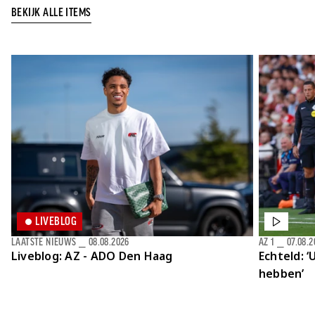
BEKIJK ALLE ITEMS
LIVEBLOG
LAATSTE NIEUWS
⎯
08.08.2026
AZ 1
⎯
07.08.2
Liveblog: AZ - ADO Den Haag
Echteld: ‘
hebben’