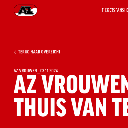
TICKETS
FANSH
Ga naar onze homepage
AZ 1
OVER
TERUG NAAR OVERZICHT
AZ
Hist
Seiz
Prij
AZ VROUWEN
⎯
03.11.2024
AZ VROUWEN
Nieu
Jaar
Sele
THUIS VAN T
Medi
Weds
Onz
cult