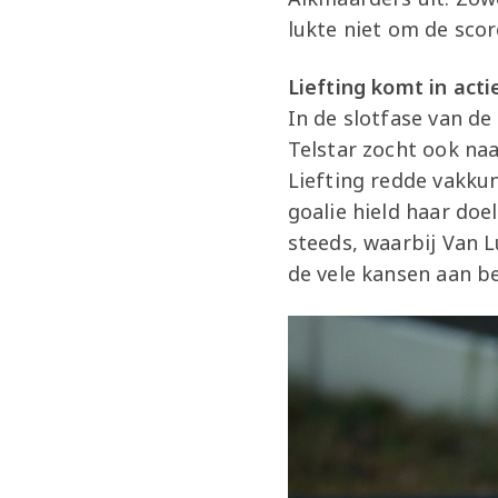
lukte niet om de scor
Liefting komt in acti
In de slotfase van de
Telstar zocht ook na
Liefting redde vakkun
goalie hield haar do
steeds, waarbij Van L
de vele kansen aan b