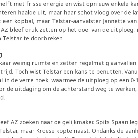
elft met frisse energie en wist opnieuw enkele ka
eren haalde uit, maar haar schot vloog over de la
 een kopbal, maar Telstar-aanvalster Jannette van 
. AZ bleef druk zetten op het doel van de uitploeg,
n Telstar te doorbreken.
g
kaar weinig ruimte en zetten regelmatig aanvallen 
trijd. Toch wist Telstar een kans te benutten. Van
al in de verre hoek, waarmee de uitploeg op een 0
or de uitdaging om de achterstand weg te werken,
d.
leef AZ zoeken naar de gelijkmaker. Spits Spaan le
n Telstar, maar Kroese kopte naast. Ondanks de a