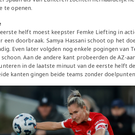
e te openen.
e
 eerste helft moest keepster Femke Liefting in ac
ar een doorbraak. Samya Hassani schoot op het doe
dig. Even later volgden nog enkele pogingen van T
el schoon. Aan de andere kant probeerden de AZ-aa
unteren in de laatste minuut van de eerste helft d
eide kanten gingen beide teams zonder doelpunten 