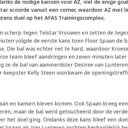
anks de nodige kansen voor AZ, viel de enige goal
star scoorde vanuit een corner, waardoor AZ met 
ntens duel op het AFAS Trainingscomplex.
 scherp tegen Telstar Vrouwen en zetten de tegen
nuten volgde de eerste kans toen Floor Spaan de b
se. Die bal was echter net te hard, waardoor Kroes
rse team bleef aandringen en zeven minuten late
eeg ze de bal van aanvoerdster Desiree van Luntere
ar-keepster Kelly Steen voorkwam de openingstreff
 aan en kansen bleven komen. Ook Spaan kreeg een 
eren, maar de bal werd getoucheerd door de verded
er het doel ging. Ondanks deze kans bleef een doe
el Spaan als Van Lunteren zochten herhaaldelijk he