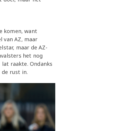
tie komen, want
l van AZ, maar
elstar, maar de AZ-
nvalsters het nog
e lat raakte. Ondanks
de rust in.