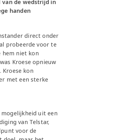
 van de wedstrijd in
lege handen
stander direct onder
al probeerde voor te
e hem niet kon
r was Kroese opnieuw
n. Kroese kon
er met een sterke
mogelijkheid uit een
iging van Telstar,
lpunt voor de
t doel, maar het