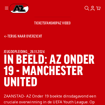
ZOEKEN
ACCOUN
CAR
Ga naar onze homepage
TICKETS
FANSHOP
AZ VIDEO
ZOEKEN
Zoeken
Sluiten
TICKETS
TERUG NAAR OVERZICHT
FANSHOP
AZ VIDEO
TICKETS
BUSINESS
BUSINESS
JEUGDOPLEIDING
⎯
26.11.2024
IN BEELD: AZ ONDER
19 - MANCHESTER
AZ 1
AZ Business
Wat is AZ
Kees Kist
Bestel je
UNITED
Business?
Hospitality
Lounge
AZ
seizoenkaart
AZ Business
Georg Kessler
VROUWEN
NIEUWS
TEAMS
CLUB & FANS
JEUGDOPLEIDING
Nieuws
Exposure
Events
Lounge
Teams
ZAANSTAD- AZ Onder 19 boekte dinsdagavond een
Partnership
JONG AZ
Losse tickets
Skybox
Club & Fans
cruciale overwinning in de UEFA Youth League. Op