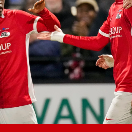
Jong AZ
Seizoenkaart