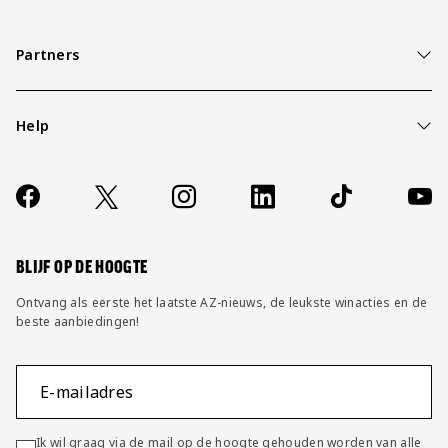
Partners
Help
Over ons
Contact
Socials
https://www.facebook.com/AZAlkmaar
X
Instagram
LinkedIn
TikTok
YouT
FAQ
Wijzig privacy instellingen
BLIJF OP DE HOOGTE
Ontvang als eerste het laatste AZ-nieuws, de leukste winacties en de
beste aanbiedingen!
E-mailadres
Ik wil graag via de mail op de hoogte gehouden worden van alle