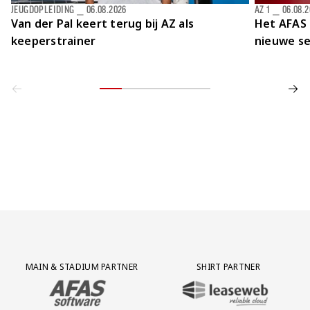
JEUGDOPLEIDING
⎯
06.08.2026
AZ 1
⎯
06.08.
Van der Pal keert terug bij AZ als
Het AFAS 
keeperstrainer
nieuwe se
Partner Logos Grid
MAIN & STADIUM PARTNER
SHIRT PARTNER
BEZOEK ONZE MAIN & STADIUM PARTNER AFAS SOFTWARE
BEZOEK ONZE SHIRT PARTNER LEAS