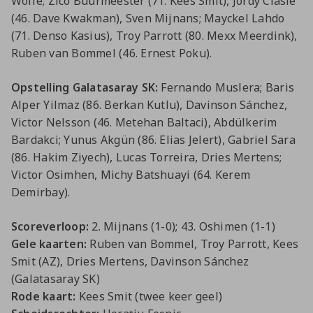
Wolfe; Zico Buurmeester (71. Kees Smit), Jordy Clasie
Jong AZ
(46. Dave Kwakman), Sven Mijnans; Mayckel Lahdo
Seizoenkaart
(71. Denso Kasius), Troy Parrott (80. Mexx Meerdink),
Ruben van Bommel (46. Ernest Poku).
Opstelling Galatasaray SK:
Fernando Muslera; Baris
Alper Yilmaz (86. Berkan Kutlu), Davinson Sánchez,
Victor Nelsson (46. Metehan Baltaci), Abdülkerim
Bardakci; Yunus Akgün (86. Elias Jelert), Gabriel Sara
(86. Hakim Ziyech), Lucas Torreira, Dries Mertens;
Victor Osimhen, Michy Batshuayi (64. Kerem
Demirbay).
Scoreverloop:
2. Mijnans (1-0); 43. Oshimen (1-1)
Gele kaarten:
Ruben van Bommel, Troy Parrott, Kees
Smit (AZ), Dries Mertens, Davinson Sánchez
(Galatasaray SK)
Rode kaart:
Kees Smit (twee keer geel)