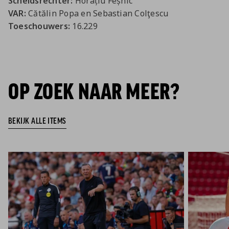
Scheidsrechter:
Horațiu Feșnic
VAR:
Cătălin Popa en Sebastian Colţescu
Toeschouwers:
16.229
OP ZOEK NAAR MEER?
BEKIJK ALLE ITEMS