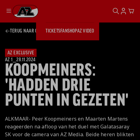
ZOEKEN
ACCOUN
CAR
Ga naar onze homepage
TERUG NAAR OVERZICHT
TICKETS
FANSHOP
AZ VIDEO
ZOEKEN
Zoeken
Sluiten
TICKETS
FANSHOP
AZ EXCLUSIVE
AZ VIDEO
TICKETS
BUSINESS
AZ 1
⎯
28.11.2024
KOOPMEINERS:
BUSINESS
'HADDEN DRIE
AZ 1
AZ Business
PUNTEN IN GEZETEN'
Wat is AZ
Kees Kist
Bestel je
Business?
Hospitality
Lounge
AZ
seizoenkaart
AZ Business
Georg Kessler
VROUWEN
NIEUWS
TEAMS
CLUB & FANS
JEUGDOPLEIDING
Nieuws
ALKMAAR- Peer Koopmeiners en Maarten Martens
Exposure
Events
Lounge
Teams
reageerden na afloop van het duel met Galatasaray
Partnership
JONG AZ
Losse tickets
Skybox
Club & Fans
SK voor de camera van AZ Media. Beide heren blikten