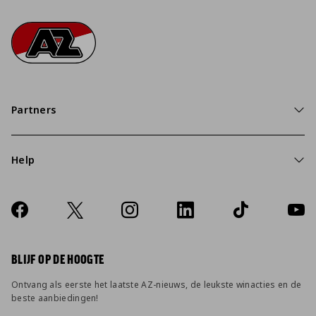
Footer
Ga naar onze homepage
Partners
Help
Over ons
Contact
Socials
https://www.facebook.com/AZAlkmaar
X
Instagram
LinkedIn
TikTok
YouT
FAQ
Wijzig privacy instellingen
BLIJF OP DE HOOGTE
Ontvang als eerste het laatste AZ-nieuws, de leukste winacties en de
beste aanbiedingen!