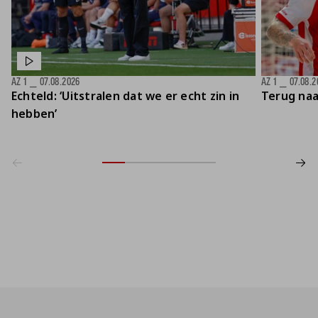
AZ 1
⎯
07.08.2026
AZ 1
⎯
07.08.2
Echteld: ‘Uitstralen dat we er echt zin in
Terug naa
hebben’