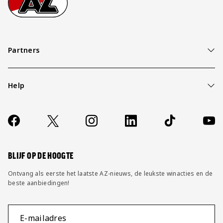
Partners
Help
Over ons
Contact
Socials
https://www.facebook.com/AZAlkmaar
X
Instagram
LinkedIn
TikTok
YouT
FAQ
Wijzig privacy instellingen
BLIJF OP DE HOOGTE
Ontvang als eerste het laatste AZ-nieuws, de leukste winacties en de
beste aanbiedingen!
E-mailadres