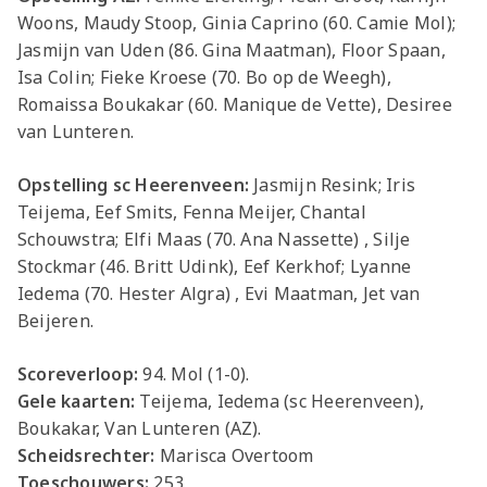
Woons, Maudy Stoop, Ginia Caprino (60. Camie Mol);
Jasmijn van Uden (86. Gina Maatman), Floor Spaan,
Isa Colin; Fieke Kroese (70. Bo op de Weegh),
Romaissa Boukakar (60. Manique de Vette), Desiree
van Lunteren.
Opstelling sc Heerenveen:
Jasmijn Resink; Iris
Teijema, Eef Smits, Fenna Meijer, Chantal
Schouwstra; Elfi Maas (70. Ana Nassette) , Silje
Stockmar (46. Britt Udink), Eef Kerkhof; Lyanne
Iedema (70. Hester Algra) , Evi Maatman, Jet van
Beijeren.
Scoreverloop:
94. Mol (1-0).
Gele kaarten:
Teijema, Iedema (sc Heerenveen),
Boukakar, Van Lunteren (AZ).
Scheidsrechter:
Marisca Overtoom
Toeschouwers:
253