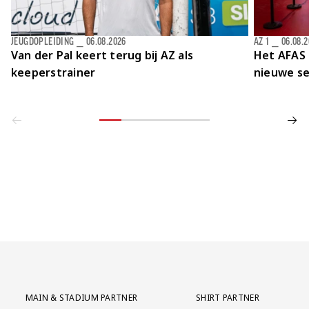
JEUGDOPLEIDING
⎯
06.08.2026
AZ 1
⎯
06.08.
Van der Pal keert terug bij AZ als
Het AFAS 
keeperstrainer
nieuwe se
Partner Logos Grid
MAIN & STADIUM PARTNER
SHIRT PARTNER