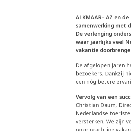
ALKMAAR– AZ en de To
samenwerking met dr
De verlenging onders
waar jaarlijks veel 
vakantie doorbrenge
De afgelopen jaren he
bezoekers. Dankzij ni
een nóg betere ervar
Vervolg van een suc
Christian Daum, Direct
Nederlandse toeriste
versterken. We zijn 
onze prachtige vakant