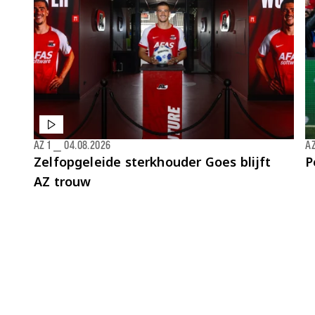
AZ 1
⎯
04.08.2026
AZ
Zelfopgeleide sterkhouder Goes blijft
P
AZ trouw