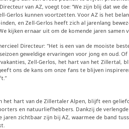
recteur van AZ, voegt toe: “We zijn blij dat we de
l-Gerlos kunnen voortzetten. Voor AZ is het belan
inden, en Zell-Gerlos heeft zich al jarenlang bewez
 We kijken ernaar uit om de komende jaren samen ve
ercieel Directeur: “Het is een van de mooiste bes
 seizoen geweldige ervaringen voor jong en oud. O
akanties, Zell-Gerlos, het hart van het Zillertal, b
eft ons de kans om onze fans te blijven inspireren
t.”
n
in het hart van de Zillertaler Alpen, blijft een gel
orters en natuurliefhebbers. Dankzij de verlengd
 jaren zichtbaar zijn bij AZ, waarmee de band tus
t.