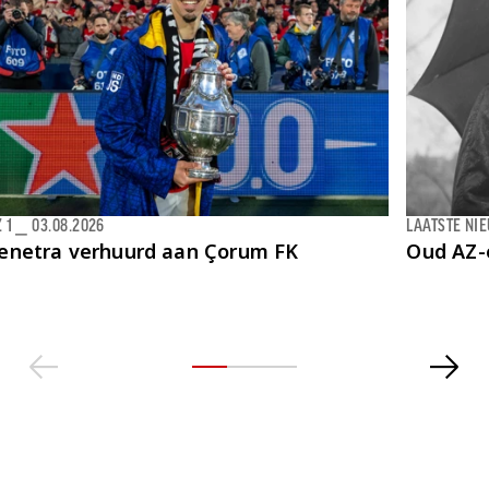
 1
⎯
03.08.2026
LAATSTE NI
enetra verhuurd aan Çorum FK
Oud AZ-