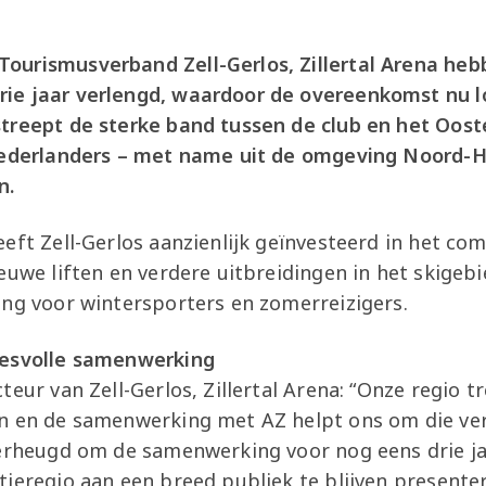
urismusverband Zell-Gerlos, Zillertal Arena heb
ie jaar verlengd, waardoor de overeenkomst nu l
treept de sterke band tussen de club en het Ooste
Nederlanders – met name uit de omgeving Noord-H
n.
eft Zell-Gerlos aanzienlijk geïnvesteerd in het co
euwe liften en verdere uitbreidingen in het skigebi
ing voor wintersporters en zomerreizigers.
cesvolle samenwerking
eur van Zell-Gerlos, Zillertal Arena: “Onze regio tre
n en de samenwerking met AZ helpt ons om die ver
verheugd om de samenwerking voor nog eens drie ja
ieregio aan een breed publiek te blijven presente