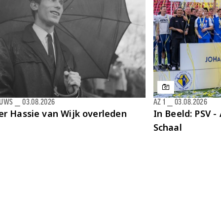
EUWS
⎯
03.08.2026
AZ 1
⎯
03.08.2026
er Hassie van Wijk overleden
In Beeld: PSV - 
Schaal