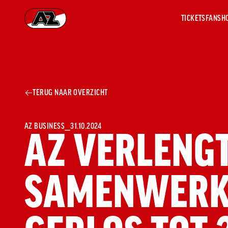
TICKETS
FANSH
Ga naar onze homepage
AZ 1
OVER
TERUG NAAR OVERZICHT
AZ
Hist
Seiz
Prij
AZ BUSINESS
⎯
31.10.2024
AZ VERLENG
Nieu
Jaar
Sele
SAMENWERKI
Medi
Weds
Onz
cult