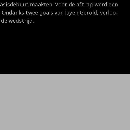
 basisdebuut maakten. Voor de aftrap werd een
Onder 13
Praktische
Seizoenarrangement
Nieuws
Café Van
 Ondanks twee goals van Jayen Gerold, verloor
informatie
Nieuws
Nieuws
Gaal
Onder 12
Nieuws
 de wedstrijd.
video's
Zet
Onder 11
wedstrijden
AZ
in je
Jeugdopleiding
agenda
AZ
AZ Vrouwen
Business
seizoenkaart
Jong AZ
Seizoenkaart