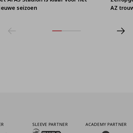
ieuwe seizoen
AZ trou
ER
SLEEVE PARTNER
ACADEMY PARTNER
AFAS SOFTWARE
T PARTNER LEASEWEB
BEZOEK ONZE SLEEVE PARTNER EUROJACKPOT