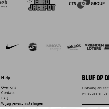
BEZOEK ONZE ACADEM
 Media
ner Reijngoud
onze partner Nike
Bezoek onze partner Pepsi
Bezoek onze partner Innova Energie
Bezoek onze partner Echte Bo
Bezoek onze partner
Bezoek on
B
BLIJF OP 
Help
Over ons
Ontvang als eer
Contact
winacties en de
FAQ
Wijzig privacy instellingen