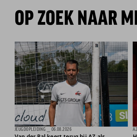
OP ZOEK NAAR M
JEUGDOPLEIDING
⎯
06.08.2026
AZ
Van der Pal keert terug bij AZ als
H