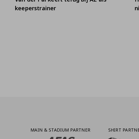
keeperstrainer
n
Partner Logos Grid
MAIN & STADIUM PARTNER
SHIRT PARTN
BEZOEK ONZE MAIN & STADIUM PARTNER 
BEZOEK ONZE SHIR