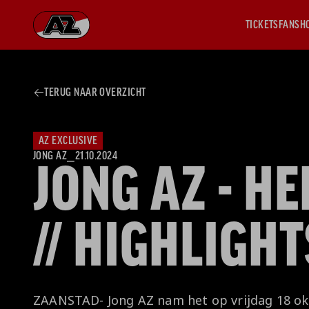
TICKETS
FANSH
Ga naar onze homepage
TERUG NAAR OVERZICHT
AZ 1
OVER
AZ
Hist
AZ EXCLUSIVE
Seiz
JONG AZ
⎯
21.10.2024
JONG AZ - H
Prij
Nieu
Jaar
// HIGHLIGHT
Sele
Medi
Weds
Onz
cult
ZAANSTAD- Jong AZ nam het op vrijdag 18 ok