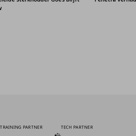
w
TRAINING PARTNER
TECH PARTNER
BEZOEK ONZE TRAINING PARTNER LEBARA
BEZOEK ONZE TECH PARTNER ADEPTVIE