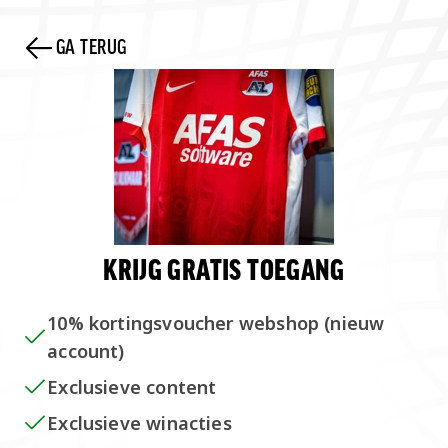
E-mailadre
GA TERUG
Ik wil graag
van alle AZ-
Door je te abon
ons
privacybelei
ons te ontvange
INSCHRIJVEN
KRIJG GRATIS TOEGANG
ok.com/AZAlkmaar
e
10% kortingsvoucher webshop (nieuw
account)
Exclusieve content
Exclusieve winacties
en
Cookies
Stadion- en cameratoezicht