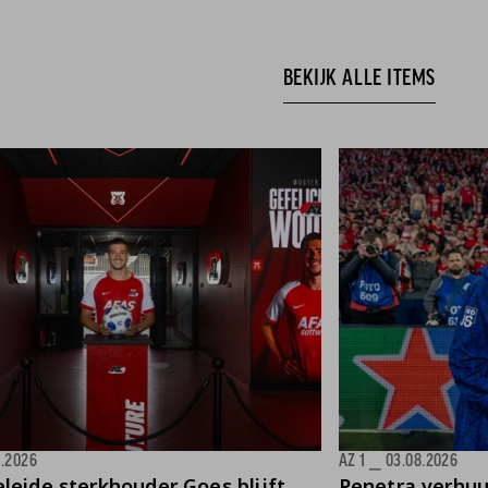
BEKIJK ALLE ITEMS
8.2026
AZ 1
⎯
03.08.2026
leide sterkhouder Goes blijft
Penetra verhu