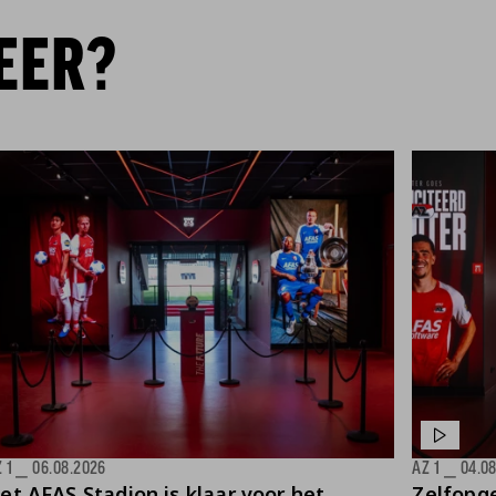
EER?
 1
⎯
06.08.2026
AZ 1
⎯
04.0
et AFAS Stadion is klaar voor het
Zelfopge