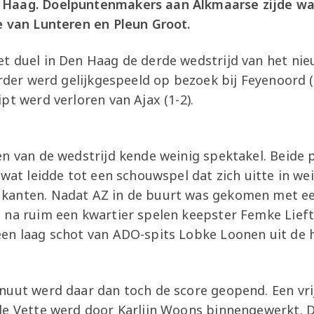
Haag. Doelpuntenmakers aan Alkmaarse zijde war
e van Lunteren en Pleun Groot.
t duel in Den Haag de derde wedstrijd van het ni
rder werd gelijkgespeeld op bezoek bij Feyenoord (1-
pt werd verloren van Ajax (1-2).
en van de wedstrijd kende weinig spektakel. Beide
 wat leidde tot een schouwspel dat zich uitte in wei
kanten. Nadat AZ in de buurt was gekomen met ee
 na ruim een kwartier spelen keepster Femke Lieft
en laag schot van ADO-spits Lobke Loonen uit de h
nuut werd daar dan toch de score geopend. Een vri
de Vette werd door Karlijn Woons binnengewerkt. D