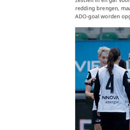
zestien in en gaf voo
redding brengen, maar
ADO-goal worden opge