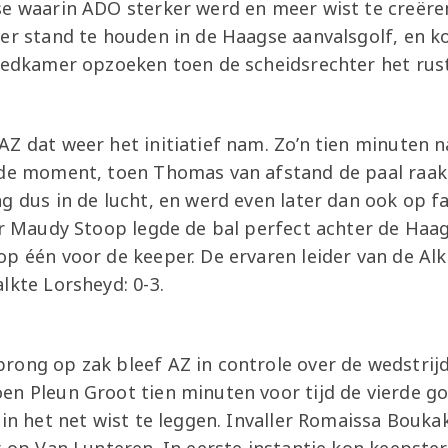
se waarin ADO sterker werd en meer wist te creëre
ter stand te houden in de Haagse aanvalsgolf, en 
leedkamer opzoeken toen de scheidsrechter het rust
Z dat weer het initiatief nam. Zo’n tien minuten n
nde moment, toen Thomas van afstand de paal raak
g dus in de lucht, en werd even later dan ook op f
er Maudy Stoop legde de bal perfect achter de Haa
op één voor de keeper. De ervaren leider van de Al
lkte Lorsheyd: 0-3.
rong op zak bleef AZ in controle over de wedstrijd
n Pleun Groot tien minuten voor tijd de vierde go
 in het net wist te leggen. Invaller Romaissa Bouk