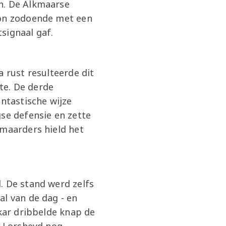
n. De Alkmaarse
kon zodoende met een
signaal gaf.
a rust resulteerde dit
te. De derde
antastische wijze
gse defensie en zette
kmaarders hield het
. De stand werd zelfs
al van de dag - en
akar dribbelde knap de