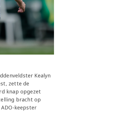
iddenveldster Kealyn
st, zette de
erd knap opgezet
elling bracht op
er ADO-keepster