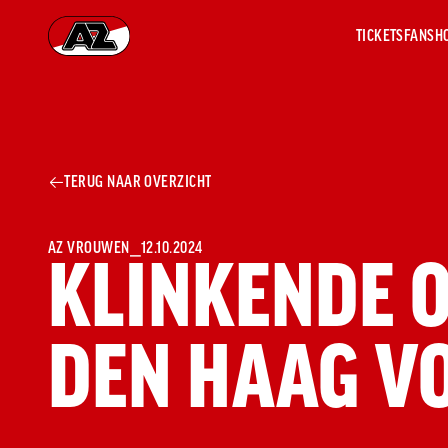
TICKETS
FANSH
Ga naar onze homepage
AZ 1
OVER
TERUG NAAR OVERZICHT
AZ
Hist
Seiz
Prij
AZ VROUWEN
⎯
12.10.2024
KLINKENDE 
Nieu
Jaar
Sele
DEN HAAG V
Medi
Weds
Onz
cult