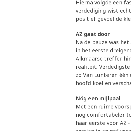
Hierna volgde een fa
verdediging wist ech
positief gevoel de k
AZ gaat door
Na de pauze was het A
in het eerste dreige
Alkmaarse treffer hin
realiteit. Verdedigst
zo Van Lunteren één 
hoofd koel en verscha
Nóg een mijlpaal
Met een ruime voorsp
nog comfortabeler toe
haar eerste voor AZ -