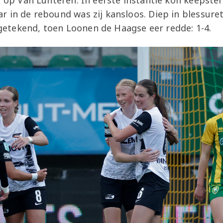
r op Van Lunteren. In eerste instantie kon keepste
 in de rebound was zij kansloos. Diep in blessure
tekend, toen Loonen de Haagse eer redde: 1-4.