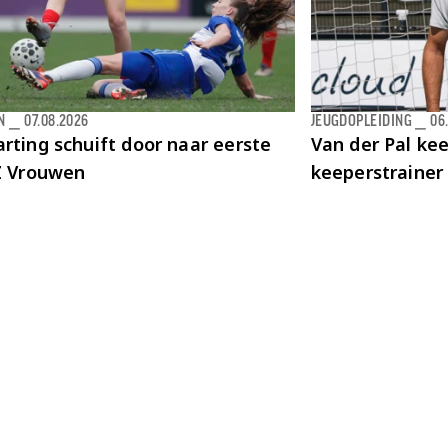
N
⎯
07.08.2026
JEUGDOPLEIDING
⎯
06
rting schuift door naar eerste
Van der Pal kee
AZ Vrouwen
keeperstrainer