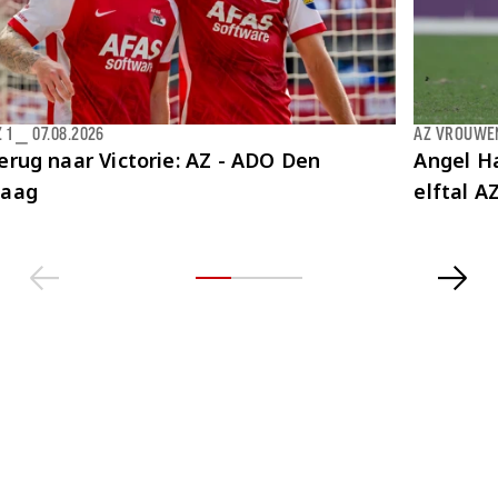
 1
⎯
07.08.2026
AZ VROUWE
erug naar Victorie: AZ - ADO Den
Angel Ha
aag
elftal 