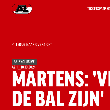
TICKETS
FANSH
Ga naar onze homepage
AZ 1
OVER
TERUG NAAR OVERZICHT
AZ
Hist
Seiz
Prij
AZ EXCLUSIVE
Nieu
AZ 1
⎯
18.10.2024
MARTENS: 'V
Jaar
Sele
Medi
DE BAL ZIJN'
Weds
Onz
cult