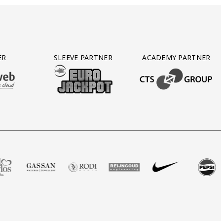
ER
SLEEVE PARTNER
ACADEMY PARTNER
AFAS SOFTWARE
T PARTNER LEASEWEB
BEZOEK ONZE SLEEVE PARTNER EUROJACKPOT
BEZOEK ONZE ACADEM
hop
Zell Gerlos
 partner Gassan
zoek onze partner Rodi Media
Bezoek onze partner Reijngoud
Bezoek onze partner Nike
Bezoek onze partner Pep
Bezoek onze pa
Bezoe