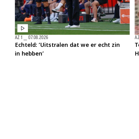
AZ 1
⎯
07.08.2026
AZ
Echteld: ‘Uitstralen dat we er echt zin
T
in hebben’
H