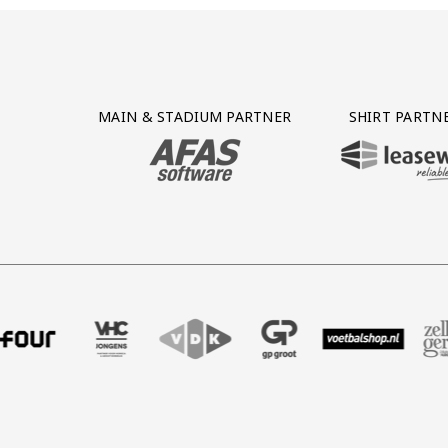
Partner Logos Grid
MAIN & STADIUM PARTNER
SHIRT PARTN
BEZOEK ONZE MAIN & STADIUM PARTNER 
BEZOEK ONZE SHIR
bureau
er Four
nze partner VHC Jongens
Bezoek onze partner VDK
Partner Logos Slider
Bezoek onze partner GP Groot
Bezoek onze partner Voetbals
Bezoek onze partner 
Bezoek onze
Be