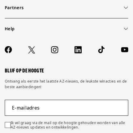
Partners
Help
Over ons
Contact
Socials
https://www.facebook.com/AZAlkmaar
X
Instagram
LinkedIn
TikTok
YouT
FAQ
Wijzig privacy instellingen
BLIJF OP DE HOOGTE
Ontvang als eerste het laatste AZ-nieuws, de leukste winacties en de
beste aanbiedingen!
E-mailadres
Ik wil graag via de mail op de hoogte gehouden worden van alle
AZ-nieuws updates en ontwikkelingen.