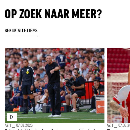
OP ZOEK NAAR MEER?
BEKIJK ALLE ITEMS
AZ 1
⎯
07.08.2026
AZ 1
⎯
07.08.2