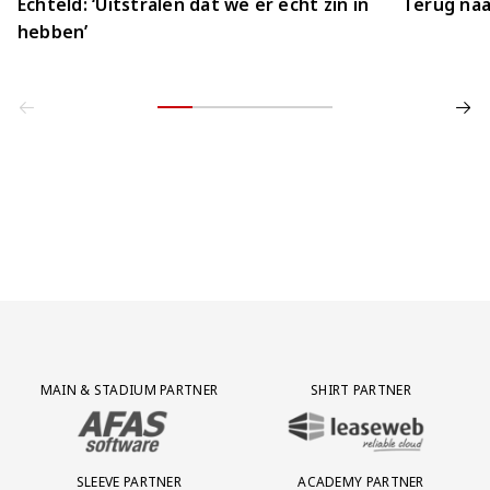
Echteld: ‘Uitstralen dat we er echt zin in
Terug naa
hebben’
Partner Logos Grid
MAIN & STADIUM PARTNER
SHIRT PARTNER
BEZOEK ONZE MAIN & STADIUM PARTNER AFAS SOFTWARE
BEZOEK ONZE SHIRT PARTNER LEAS
SLEEVE PARTNER
ACADEMY PARTNER