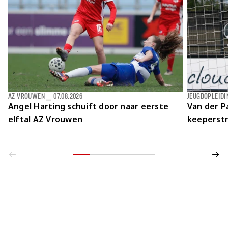
AZ VROUWEN
⎯
07.08.2026
JEUGDOPLEIDI
Angel Harting schuift door naar eerste
Van der Pa
elftal AZ Vrouwen
keeperstr