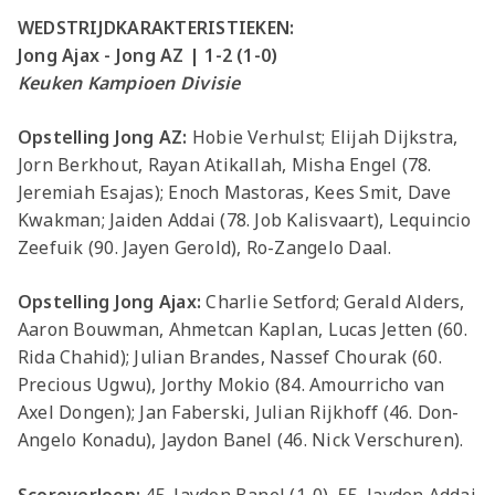
WEDSTRIJDKARAKTERISTIEKEN:
Jong Ajax - Jong AZ | 1-2 (1-0)
Keuken Kampioen Divisie
Opstelling Jong AZ:
Hobie Verhulst; Elijah Dijkstra,
Jorn Berkhout, Rayan Atikallah, Misha Engel (78.
Jeremiah Esajas); Enoch Mastoras, Kees Smit, Dave
Kwakman; Jaiden Addai (78. Job Kalisvaart), Lequincio
Zeefuik (90. Jayen Gerold), Ro-Zangelo Daal.
Opstelling Jong Ajax:
Charlie Setford; Gerald Alders,
Aaron Bouwman, Ahmetcan Kaplan, Lucas Jetten (60.
Rida Chahid); Julian Brandes, Nassef Chourak (60.
Precious Ugwu), Jorthy Mokio (84. Amourricho van
Axel Dongen); Jan Faberski, Julian Rijkhoff (46. Don-
Angelo Konadu), Jaydon Banel (46. Nick Verschuren).
Scoreverloop:
45. Jaydon Banel (1-0), 55. Jayden Addai