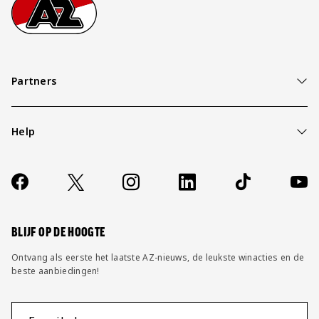
Footer
Ga naar onze homepage
Partners
Help
Over ons
Contact
Socials
https://www.facebook.com/AZAlkmaar
X
Instagram
LinkedIn
TikTok
YouT
FAQ
Wijzig privacy instellingen
BLIJF OP DE HOOGTE
Ontvang als eerste het laatste AZ-nieuws, de leukste winacties en de
beste aanbiedingen!