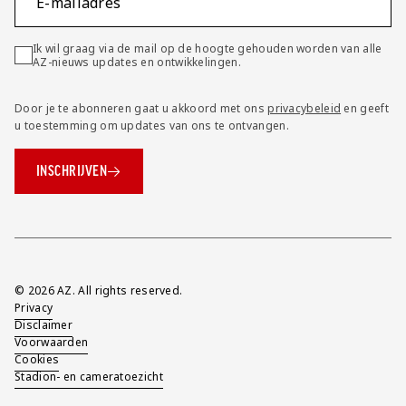
E-mailadres
Ik wil graag via de mail op de hoogte gehouden worden van alle
AZ-nieuws updates en ontwikkelingen.
Door je te abonneren gaat u akkoord met ons
privacybeleid
en geeft
u toestemming om updates van ons te ontvangen.
INSCHRIJVEN
Overig
© 2026 AZ. All rights reserved.
Privacy
Disclaimer
Voorwaarden
Cookies
Stadion- en cameratoezicht