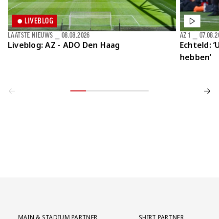
LIVEBLOG
LAATSTE NIEUWS
⎯
08.08.2026
AZ 1
⎯
07.08.2
Liveblog: AZ - ADO Den Haag
Echteld: ‘
hebben’
Partner Logos Grid
MAIN & STADIUM PARTNER
SHIRT PARTNER