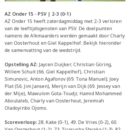
AZ Onder 15 - PSV | 2-3 (0-1)
AZ Onder 15 heeft zaterdagmiddag met 2-3 verloren
van de leeftijdsgenoten van PSV. De doelpunten
namens de Alkmaarders werden gemaakt door Charly
van Oosterhout en Giel Kappelhof. Bekijk hieronder
de samenvatting van de wedstrijd.
Opstelling AZ:
Jaycen Duijker; Christian Göring,
Willem Schuit (66. Giel Kappelhof), Christian
Simunovic, Anton Agafonov (69. Tona Manuel); Joey
Plat (56. Jim Jansen), Merijn van Dijk (69. Jessey van
der Mije), Mawulom Gota-Toudji; Hamid Mohammed
Aboutaleb, Charly van Oosterhout, Jeremiah
Oladoyinbo Ojomo.
Scoreverloop:
28. Kake (0-1), 49. De Vries (0-2), 60.
Van Oosterhout (1-2), 73. Zirarusha Shyaka (1-3), 82.