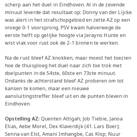
scherp aan het duel in Eindhoven. Al in de zevende
minuut leverde dat resultaat op: Donny van der Lijcke
was alert in het strafschopgebied en zette AZ op een
vroege 0-1 voorsprong. PSV kwam halverwege de
eerste helft op gelijke hoogte via Jerayno Hunte en
wist vlak voor rust ook de 2-1 binnen te werken.
Na de rust bleef AZ knokken, maar moest het toezien
hoe de thuisploeg het duel naar zich toe trok met
doelpunten in de 54ste, 60ste en 73ste minuut.
Ondanks de achterstand bleef AZ proberen om tot
kansen te komen, maar een nieuwe
aansluitingstreffer bleef uit en de punten bleven in
Eindhoven.
Opstelling AZ:
Quenten Attigah; Job Tiebie, Janoa
Elias, Aebe Morel, Dex Klaverdijk (41. Lars Boer);
Senna van Elst, Amani Imhangbe, Cas Klop; Nuur