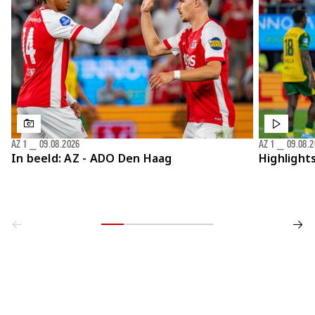
AZ 1
⎯
09.08.2026
AZ 1
⎯
09.08.
In beeld: AZ - ADO Den Haag
Highlight