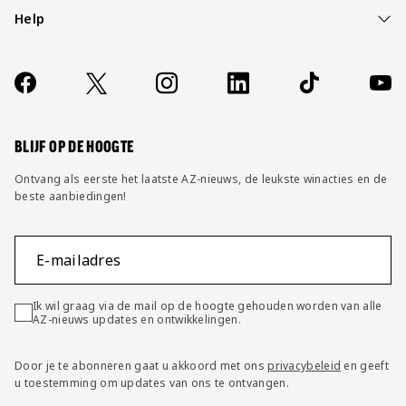
Help
Over ons
Contact
Socials
https://www.facebook.com/AZAlkmaar
X
Instagram
LinkedIn
TikTok
YouT
FAQ
Wijzig privacy instellingen
BLIJF OP DE HOOGTE
Ontvang als eerste het laatste AZ-nieuws, de leukste winacties en de
beste aanbiedingen!
E-mailadres
Ik wil graag via de mail op de hoogte gehouden worden van alle
AZ-nieuws updates en ontwikkelingen.
Door je te abonneren gaat u akkoord met ons
privacybeleid
en geeft
u toestemming om updates van ons te ontvangen.