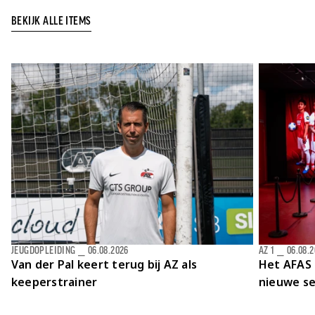
BEKIJK ALLE ITEMS
JEUGDOPLEIDING
⎯
06.08.2026
AZ 1
⎯
06.08.
Van der Pal keert terug bij AZ als
Het AFAS 
keeperstrainer
nieuwe se