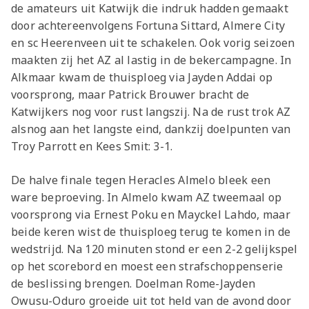
de amateurs uit Katwijk die indruk hadden gemaakt
door achtereenvolgens Fortuna Sittard, Almere City
en sc Heerenveen uit te schakelen. Ook vorig seizoen
maakten zij het AZ al lastig in de bekercampagne. In
Alkmaar kwam de thuisploeg via Jayden Addai op
voorsprong, maar Patrick Brouwer bracht de
Katwijkers nog voor rust langszij. Na de rust trok AZ
alsnog aan het langste eind, dankzij doelpunten van
Troy Parrott en Kees Smit: 3-1.
De halve finale tegen Heracles Almelo bleek een
ware beproeving. In Almelo kwam AZ tweemaal op
voorsprong via Ernest Poku en Mayckel Lahdo, maar
beide keren wist de thuisploeg terug te komen in de
wedstrijd. Na 120 minuten stond er een 2-2 gelijkspel
op het scorebord en moest een strafschoppenserie
de beslissing brengen. Doelman Rome-Jayden
Owusu-Oduro groeide uit tot held van de avond door