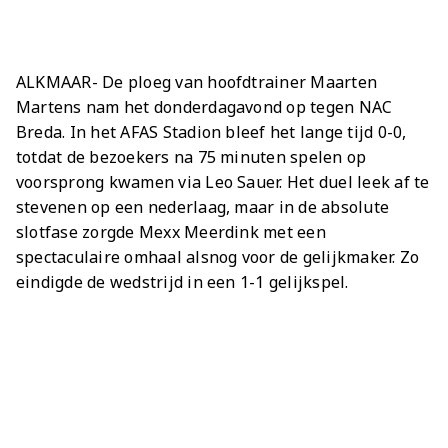
Meeting &
Seizoenarrangement
Grand Café Van
Jeugdopleiding
Nieuws
AZ 1
Over ons
Jeugdopleiding
Events
BUSINESS
Nieuws
Gaal
Laatste
AZ
AZ Vrouwen
Jong AZ
Historie
Grand Café Van
Lid worden
Vacatures
Over de AZ
Onder 19
Jong AZ
Over de
TICKETS
Nieuws
Seizoenkaart
AZ Vrouwen
Seizoenkaart
Seizoenkaart
Prijzenkast
AFAS Stadion
Gaal
Evenementen
Jeugdopleiding
Onder 17
Vrouwen
foundation
ALKMAAR- De ploeg van hoofdtrainer Maarten
AZ 1
Nieuws
Nieuws
Nieuws
Jaarrekening
Praktische
De vriendjes
Youth League
Onder 16
Onder 17
Nieuws
Martens nam het donderdagavond op tegen NAC
LOG IN
Jong AZ
Juniorclubs
AZ
Selectie
Selectie
Selectie
Media
informatie
van AZ
Voetbalschool
Onder 15
Onder 16
Breda. In het AFAS Stadion bleef het lange tijd 0-0,
Bestel nu je
Vrouwen
Wedstrijden
Wedstrijden
Wedstrijden
Onze cultuur
Kinderfeestje
AFAS
totdat de bezoekers na 75 minuten spelen op
Onder 14
AZ Jeugd
AZ
seizoenkaart
Jong
Victor
Trainingscomplex
voorsprong kwamen via Leo Sauer. Het duel leek af te
Onder 13
Jongens
Foundation
stevenen op een nederlaag, maar in de absolute
AZ Clubkaart
AZ
Nieuws
Nieuws
Onder 12
slotfase zorgde Mexx Meerdink met een
Uitregistratie
Nieuws
Onder 11
AZ Jeugd
Werken bij AZ
spectaculaire omhaal alsnog voor de gelijkmaker. Zo
Resale
video's
Meiden
eindigde de wedstrijd in een 1-1 gelijkspel.
Praktische
AZ
informatie
Jeugdopleiding
Zet wedstrijden
AZ
in je agenda
Business
AZ Vrouwen
seizoenkaart