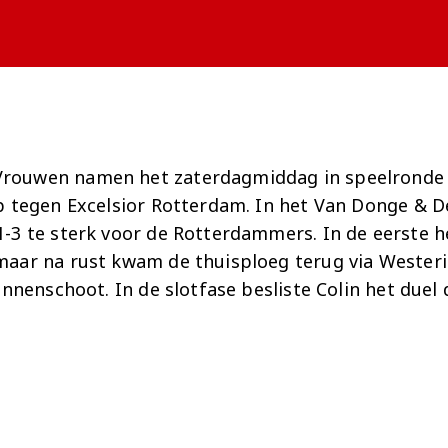
Onder 13
Praktische
Seizoenarrangement
Nieuws
Café Van
informatie
Nieuws
Nieuws
Gaal
Onder 12
Nieuws
video's
Zet
Onder 11
wedstrijden
AZ
in je
Jeugdopleiding
agenda
ouwen namen het zaterdagmiddag in speelronde 2
AZ
p tegen Excelsior Rotterdam. In het Van Donge & 
AZ Vrouwen
Business
-3 te sterk voor de Rotterdammers. In de eerste h
seizoenkaart
aar na rust kwam de thuisploeg terug via Westeri
innenschoot. In de slotfase besliste Colin het duel
Jong AZ
Seizoenkaart