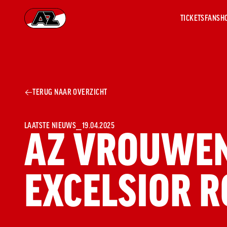
TICKETS
FANSH
Ga naar onze homepage
AZ 1
OVER
TERUG NAAR OVERZICHT
AZ
Hist
Seiz
Prij
LAATSTE NIEUWS
⎯
19.04.2025
AZ VROUWEN
Nieu
Jaar
Sele
EXCELSIOR 
Medi
Weds
Onz
cult