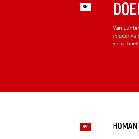
DOE
86'
Van Lunter
middenveld
verre hoek:
HOMAN 
85'