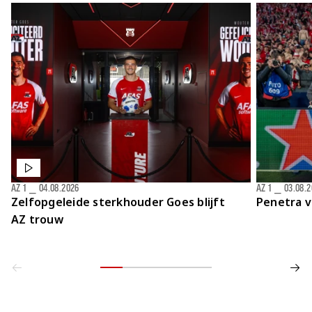
AZ 1
⎯
04.08.2026
AZ 1
⎯
03.08.
Zelfopgeleide sterkhouder Goes blijft
Penetra v
AZ trouw