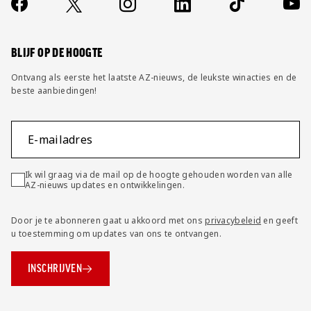
Socials
https://www.facebook.com/AZAlkmaar
X
Instagram
LinkedIn
TikTok
YouT
FAQ
Wijzig privacy instellingen
BLIJF OP DE HOOGTE
Ontvang als eerste het laatste AZ-nieuws, de leukste winacties en de
beste aanbiedingen!
E-mailadres
Ik wil graag via de mail op de hoogte gehouden worden van alle
AZ-nieuws updates en ontwikkelingen.
Door je te abonneren gaat u akkoord met ons
privacybeleid
en geeft
u toestemming om updates van ons te ontvangen.
INSCHRIJVEN