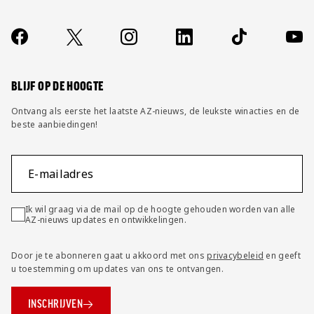
Over ons
Contact
Socials
https://www.facebook.com/AZAlkmaar
X
Instagram
LinkedIn
TikTok
YouT
FAQ
Wijzig privacy instellingen
BLIJF OP DE HOOGTE
Ontvang als eerste het laatste AZ-nieuws, de leukste winacties en de
beste aanbiedingen!
E-mailadres
Ik wil graag via de mail op de hoogte gehouden worden van alle
AZ-nieuws updates en ontwikkelingen.
Door je te abonneren gaat u akkoord met ons
privacybeleid
en geeft
u toestemming om updates van ons te ontvangen.
INSCHRIJVEN