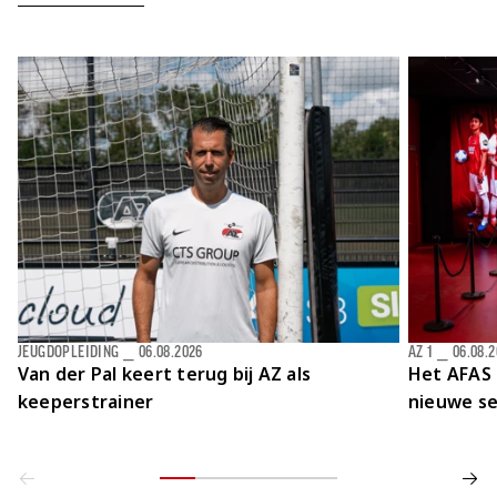
JEUGDOPLEIDING
⎯
06.08.2026
AZ 1
⎯
06.08.
Van der Pal keert terug bij AZ als
Het AFAS 
keeperstrainer
nieuwe se