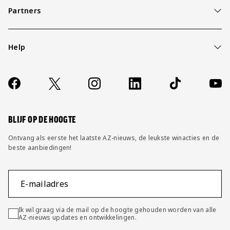
Partners
Help
Over ons
Contact
Socials
https://www.facebook.com/AZAlkmaar
X
Instagram
LinkedIn
TikTok
YouT
FAQ
Wijzig privacy instellingen
BLIJF OP DE HOOGTE
Ontvang als eerste het laatste AZ-nieuws, de leukste winacties en de
beste aanbiedingen!
E-mailadres
Ik wil graag via de mail op de hoogte gehouden worden van alle
AZ-nieuws updates en ontwikkelingen.