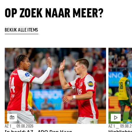
OP ZOEK NAAR MEER?
BEKIJK ALLE ITEMS
AZ 1
⎯
09.08.2026
AZ 1
⎯
09.08.
In beeld: AZ - ADO Den Haag
Highlight