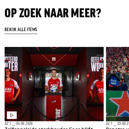
OP ZOEK NAAR MEER?
BEKIJK ALLE ITEMS
AZ 1
⎯
04.08.2026
AZ 1
⎯
03.08.