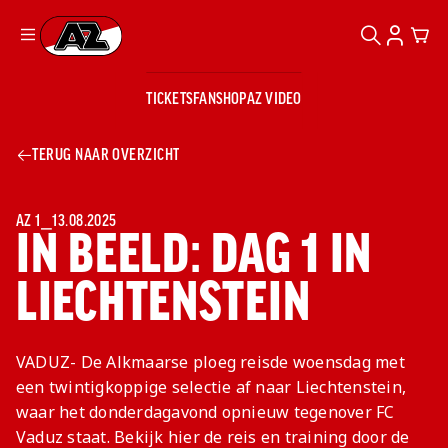
ZOEKEN
ACCOUN
CAR
Ga naar onze homepage
TICKETS
FANSHOP
AZ VIDEO
ZOEKEN
Zoeken
Sluiten
TICKETS
TERUG NAAR OVERZICHT
FANSHOP
AZ VIDEO
TICKETS
BUSINESS
BUSINESS
AZ 1
⎯
13.08.2025
IN BEELD: DAG 1 IN
LIECHTENSTEIN
AZ 1
AZ Business
Wat is AZ
Kees Kist
Bestel je
Business?
Hospitality
Lounge
AZ
seizoenkaart
VADUZ- De Alkmaarse ploeg reisde woensdag met
AZ Business
Georg Kessler
VROUWEN
NIEUWS
TEAMS
CLUB & FANS
JEUGDOPLEIDING
Nieuws
een twintigkoppige selectie af naar Liechtenstein,
Exposure
Events
Lounge
Teams
waar het donderdagavond opnieuw tegenover FC
Partnership
JONG AZ
Losse tickets
Skybox
Club & Fans
Vaduz staat. Bekijk hier de reis en training door de