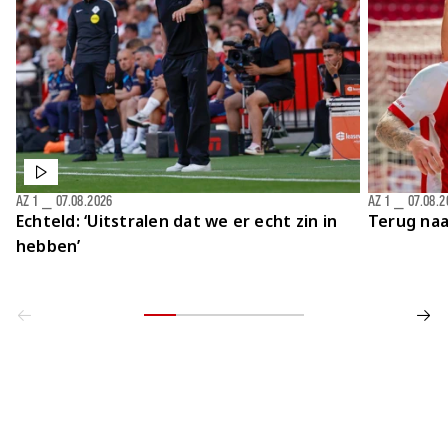
AZ 1
⎯
07.08.2026
AZ 1
⎯
07.08.2
Echteld: ‘Uitstralen dat we er echt zin in
Terug naa
hebben’