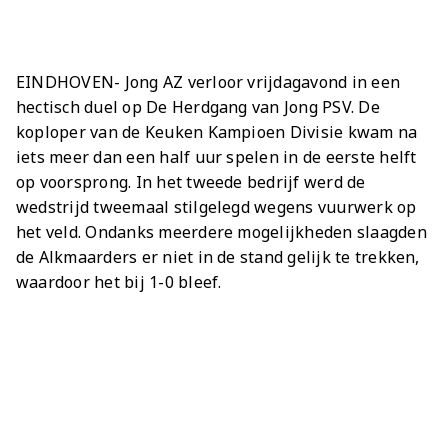
Meeting &
Seizoenarrangement
Grand Café Van
Jeugdopleiding
Nieuws
AZ 1
Over ons
Jeugdopleiding
Events
BUSINESS
Nieuws
Gaal
Laatste
AZ
AZ Vrouwen
Jong AZ
Historie
Grand Café Van
Lid worden
Vacatures
Over de AZ
Onder 19
Jong AZ
Over de
TICKETS
Nieuws
Seizoenkaart
AZ Vrouwen
Seizoenkaart
Seizoenkaart
Prijzenkast
AFAS Stadion
Gaal
Evenementen
Jeugdopleiding
Onder 17
Vrouwen
foundation
EINDHOVEN- Jong AZ verloor vrijdagavond in een
AZ 1
Nieuws
Nieuws
Nieuws
Jaarrekening
Praktische
De vriendjes
Youth League
Onder 16
Onder 17
Nieuws
hectisch duel op De Herdgang van Jong PSV. De
LOG IN
Jong AZ
Juniorclubs
AZ
Selectie
Selectie
Selectie
Media
informatie
van AZ
Voetbalschool
Onder 15
Onder 16
koploper van de Keuken Kampioen Divisie kwam na
Bestel nu je
Vrouwen
Wedstrijden
Wedstrijden
Wedstrijden
Onze cultuur
Kinderfeestje
AFAS
iets meer dan een half uur spelen in de eerste helft
Onder 14
AZ Jeugd
AZ
seizoenkaart
Jong
Victor
Trainingscomplex
op voorsprong. In het tweede bedrijf werd de
Onder 13
Jongens
Foundation
wedstrijd tweemaal stilgelegd wegens vuurwerk op
AZ Clubkaart
AZ
Nieuws
Nieuws
Onder 12
het veld. Ondanks meerdere mogelijkheden slaagden
Uitregistratie
Nieuws
Onder 11
AZ Jeugd
Werken bij AZ
de Alkmaarders er niet in de stand gelijk te trekken,
Resale
video's
Meiden
waardoor het bij 1-0 bleef.
Praktische
AZ
informatie
Jeugdopleiding
Zet wedstrijden
AZ
in je agenda
Business
AZ Vrouwen
seizoenkaart