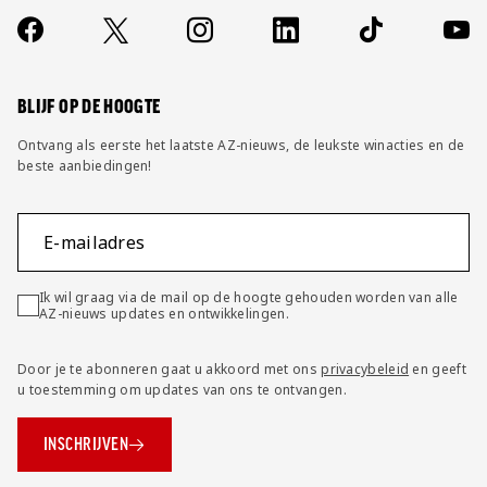
Over ons
Contact
Socials
https://www.facebook.com/AZAlkmaar
X
Instagram
LinkedIn
TikTok
YouT
FAQ
Wijzig privacy instellingen
BLIJF OP DE HOOGTE
Ontvang als eerste het laatste AZ-nieuws, de leukste winacties en de
beste aanbiedingen!
E-mailadres
Ik wil graag via de mail op de hoogte gehouden worden van alle
AZ-nieuws updates en ontwikkelingen.
Door je te abonneren gaat u akkoord met ons
privacybeleid
en geeft
u toestemming om updates van ons te ontvangen.
INSCHRIJVEN