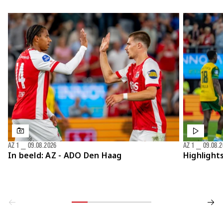
AZ 1
⎯
09.08.2026
AZ 1
⎯
09.08.
In beeld: AZ - ADO Den Haag
Highlight