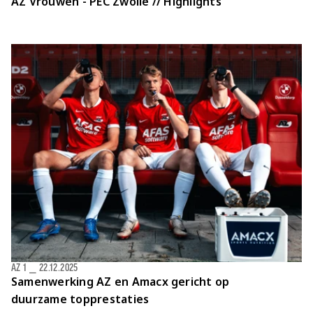
AZ Vrouwen - PEC Zwolle // Highlights
AZ 1
⎯
22.12.2025
Samenwerking AZ en Amacx gericht op
duurzame topprestaties