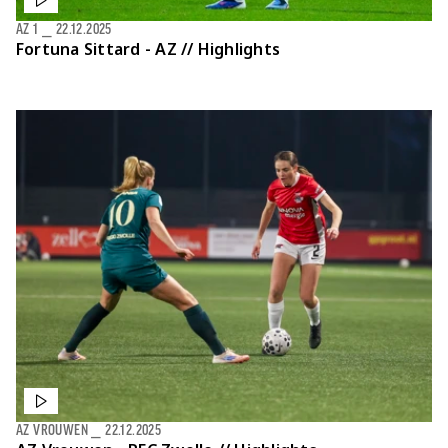
AZ 1
⎯
22.12.2025
Fortuna Sittard - AZ // Highlights
AZ VROUWEN
⎯
22.12.2025