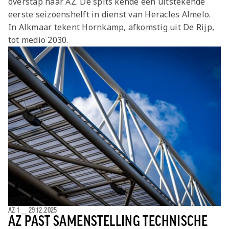
overstap naar AZ. De spits kende een uitstekende
Jong AZ
eerste seizoenshelft in dienst van Heracles Almelo.
Seizoenkaart
In Alkmaar tekent Hornkamp, afkomstig uit De Rijp,
tot medio 2030.
AZ 1
⎯
29.12.2025
AZ PAST SAMENSTELLING TECHNISCHE