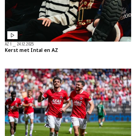
AZ 1
⎯
24.12.2025
Kerst met Intal en AZ