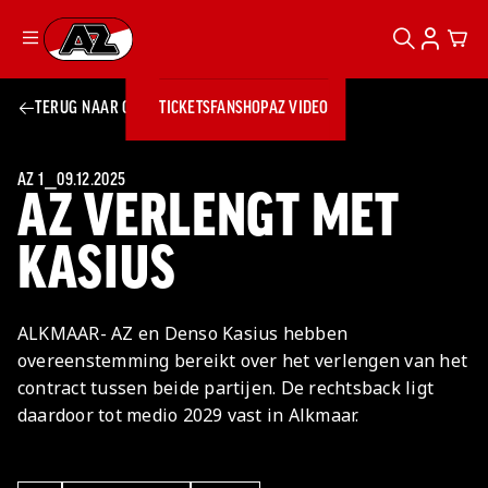
ZOEKEN
ACCOUN
CAR
Ga naar onze homepage
TERUG NAAR OVERZICHT
TICKETS
FANSHOP
AZ VIDEO
ZOEKEN
Zoeken
Sluiten
TICKETS
FANSHOP
AZ 1
⎯
09.12.2025
AZ VERLENGT MET
AZ VIDEO
TICKETS
BUSINESS
BUSINESS
KASIUS
AZ 1
AZ Business
ALKMAAR- AZ en Denso Kasius hebben
Wat is AZ
Kees Kist
Bestel je
overeenstemming bereikt over het verlengen van het
Business?
Hospitality
Lounge
AZ
seizoenkaart
contract tussen beide partijen. De rechtsback ligt
AZ Business
Georg Kessler
VROUWEN
NIEUWS
TEAMS
CLUB & FANS
JEUGDOPLEIDING
Nieuws
daardoor tot medio 2029 vast in Alkmaar.
Exposure
Events
Lounge
Teams
Partnership
JONG AZ
Losse tickets
Skybox
Club & Fans