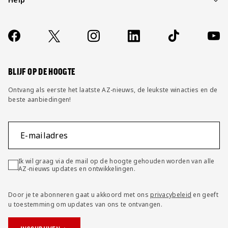
Over ons
Contact
Socials
https://www.facebook.com/AZAlkmaar
X
Instagram
LinkedIn
TikTok
YouT
FAQ
Wijzig privacy instellingen
BLIJF OP DE HOOGTE
Ontvang als eerste het laatste AZ-nieuws, de leukste winacties en de
beste aanbiedingen!
E-mailadres
Ik wil graag via de mail op de hoogte gehouden worden van alle
AZ-nieuws updates en ontwikkelingen.
Door je te abonneren gaat u akkoord met ons
privacybeleid
en geeft
u toestemming om updates van ons te ontvangen.