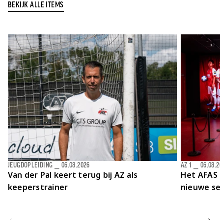
BEKIJK ALLE ITEMS
JEUGDOPLEIDING
⎯
06.08.2026
AZ 1
⎯
06.08.
Van der Pal keert terug bij AZ als
Het AFAS 
keeperstrainer
nieuwe se