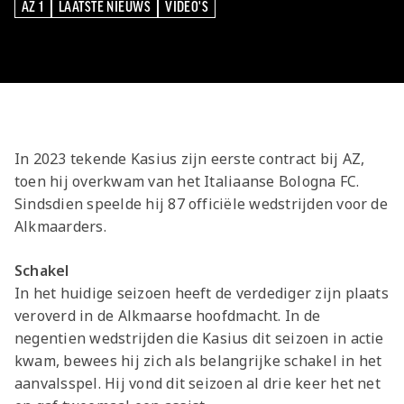
Meeting &
Seizoenarrangement
Grand Café Van
Jeugdopleiding
AZ 1
LAATSTE NIEUWS
VIDEO'S
Nieuws
AZ 1
Over ons
Jeugdopleiding
AZ 1
LAATSTE NIEUWS
VIDEO'S
Events
BUSINESS
Nieuws
Gaal
Laatste
AZ
AZ Vrouwen
Jong AZ
Historie
Grand Café Van
Lid worden
Vacatures
Over de AZ
Onder 19
Jong AZ
Over de
TICKETS
Nieuws
Seizoenkaart
AZ Vrouwen
Seizoenkaart
Seizoenkaart
Prijzenkast
AFAS Stadion
Gaal
Evenementen
Jeugdopleiding
Onder 17
Vrouwen
foundation
AZ 1
Nieuws
Nieuws
Nieuws
Jaarrekening
Praktische
De vriendjes
Youth League
Onder 16
Onder 17
Nieuws
LOG IN
Jong AZ
Juniorclubs
AZ
Selectie
Selectie
Selectie
Media
informatie
van AZ
Voetbalschool
Onder 15
Onder 16
Bestel nu je
Vrouwen
Wedstrijden
Wedstrijden
Wedstrijden
Onze cultuur
Kinderfeestje
AFAS
Onder 14
AZ Jeugd
AZ
In 2023 tekende Kasius zijn eerste contract bij AZ,
seizoenkaart
Jong
Victor
Trainingscomplex
Onder 13
Jongens
Foundation
toen hij overkwam van het Italiaanse Bologna FC.
AZ Clubkaart
AZ
Nieuws
Nieuws
Onder 12
Sindsdien speelde hij 87 officiële wedstrijden voor de
Uitregistratie
Nieuws
Onder 11
Alkmaarders.
AZ Jeugd
Werken bij AZ
Resale
video's
Meiden
Praktische
AZ
Schakel
informatie
Jeugdopleiding
In het huidige seizoen heeft de verdediger zijn plaats
Zet wedstrijden
AZ
veroverd in de Alkmaarse hoofdmacht. In de
negentien wedstrijden die Kasius dit seizoen in actie
in je agenda
Business
kwam, bewees hij zich als belangrijke schakel in het
AZ Vrouwen
aanvalsspel. Hij vond dit seizoen al drie keer het net
seizoenkaart