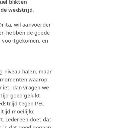
uel blikten
de wedstrijd.
rita, wil aanvoerder
n en hebben de goede
it voortgekomen, en
g niveau halen, maar
 de momenten waarop
 niet, dan vragen we
tijd goed gelukt.
dstrijd tegen PEC
tijd moeilijke
t. Iedereen doet dat
ms is dat goed gegaan,