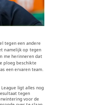
uel tegen een andere
et namelijk op tegen
an me herinneren dat
de ploeg beschikte
 was een ervaren team.
League ligt alles nog
resultaat tegen
verwintering voor de
nronde over te slaan,