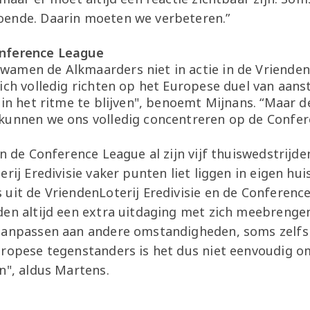
oende. Daarin moeten we verbeteren.”
onference League
amen de Alkmaarders niet in actie in de VriendenLo
zich volledig richten op het Europese duel van aan
 in het ritme te blijven", benoemt Mijnans. “Maar d
kunnen we ons volledig concentreren op de Confer
in de Conference League al zijn vijf thuiswedstrijd
rij Eredivisie vaker punten liet liggen in eigen huis
uit de VriendenLoterij Eredivisie en de Conference
den altijd een extra uitdaging met zich meebrenge
aanpassen aan andere omstandigheden, soms zelfs
uropese tegenstanders is het dus niet eenvoudig 
n", aldus Martens.