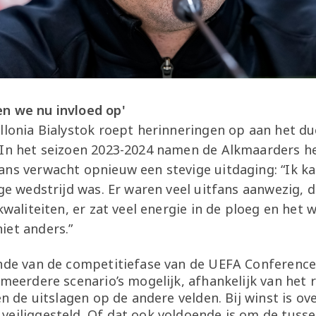
n we nu invloed op'
llonia Bialystok roept herinneringen op aan het d
 In het seizoen 2023-2024 namen de Alkmaarders h
ans verwacht opnieuw een stevige uitdaging: “Ik k
ige wedstrijd was. Er waren veel uitfans aanwezig, 
 kwaliteiten, er zat veel energie in de ploeg en het
iet anders.”
onde van de competitiefase van de UEFA Conference 
 meerdere scenario’s mogelijk, afhankelijk van het 
 én de uitslagen op de andere velden. Bij winst is o
veiliggesteld. Of dat ook voldoende is om de tusse