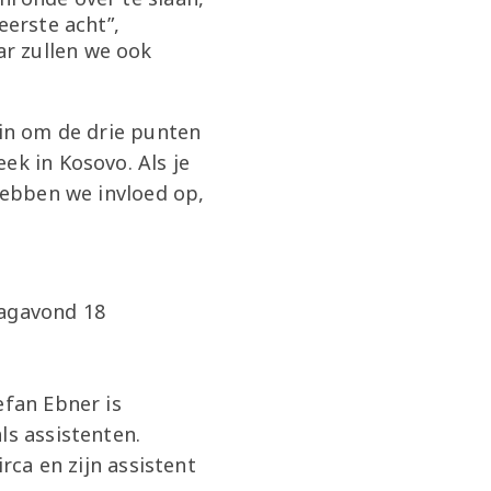
eerste acht”,
r zullen we ook
 in om de drie punten
ek in Kosovo. Als je
 hebben we invloed op,
dagavond 18
efan Ebner is
ls assistenten.
rca en zijn assistent