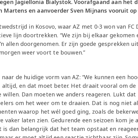
gen Jagiellonia Bialystok. Voorafgaand aan het d
 Martens en aanvoerder Sven Mijnans vooruit op 
twedstrijd in Kosovo, waar AZ met 0-3 won van FC D
ieve lijn doortrekken. “We zijn bij elkaar gekome
’n allen doorgenomen. Er zijn goede gesprekken u
morgen weer voort te bouwen.”
ch naar de huidige vorm van AZ: “We kunnen een hoo
t altijd, en dat moet beter. Het draait vooral om
e willen. Dan moeten we anders reageren. Lukt dat
elers om het weer om te draaien. Dat is nog niet al
enten waarop het wél goed ging, zoals de bekerwe
 vaker laten zien. Gedurende een seizoen kom je al
is dan belangrijk dat het team opstaat en reageer
 maar er moet altijd een reactie zichtbaar zijn. So