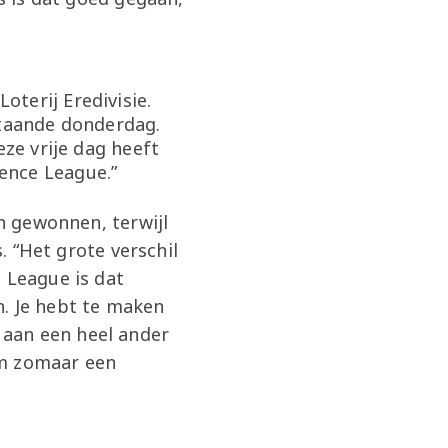
terij Eredivisie.
staande donderdag.
eze vrije dag heeft
ence League.”
en gewonnen, terwijl
. “Het grote verschil
 League is dat
n. Je hebt te maken
 aan een heel ander
om zomaar een