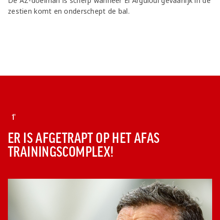
De AZ-doelman is scherp wanneer El Arguioui gevaarlijk in de
zestien komt en onderschept de bal.
1'
ER IS AFGETRAPT OP HET AFAS
TRAININGSCOMPLEX!