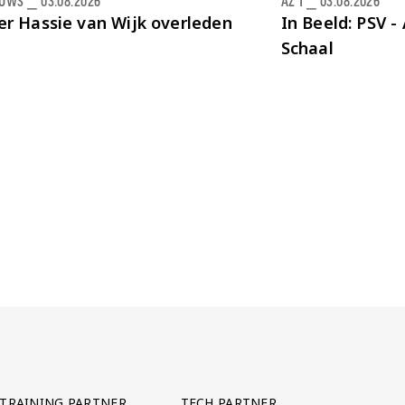
EUWS
⎯
03.08.2026
AZ 1
⎯
03.08.2026
er Hassie van Wijk overleden
In Beeld: PSV - 
Schaal
TRAINING PARTNER
TECH PARTNER