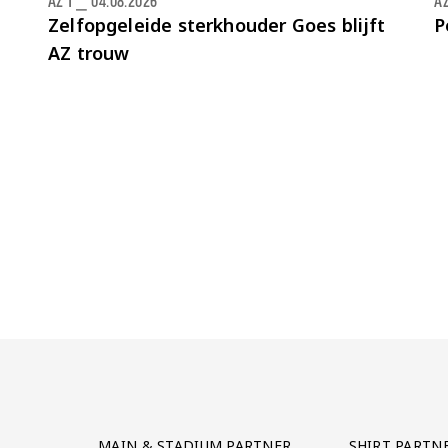
AZ 1
⎯
04.08.2026
AZ
Zelfopgeleide sterkhouder Goes blijft
P
AZ trouw
Partner Logos Grid
MAIN & STADIUM PARTNER
SHIRT PARTN