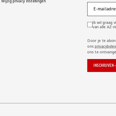
Wijzig privacy instellingen
E-mailadre
Ik wil graag
van alle AZ-
Door je te abon
ons
privacybelei
ons te ontvange
INSCHRIJVEN
ok.com/AZAlkmaar
e