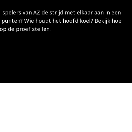
Onder 13
Praktische
Seizoenarrangement
Nieuws
Café Van
spelers van AZ de strijd met elkaar aan in een
informatie
Nieuws
Nieuws
Gaal
Onder 12
 punten? Wie houdt het hoofd koel? Bekijk hoe
Nieuws
video's
Zet
p de proef stellen.
Onder 11
wedstrijden
AZ
in je
Jeugdopleiding
agenda
AZ
AZ Vrouwen
Business
seizoenkaart
Jong AZ
Seizoenkaart