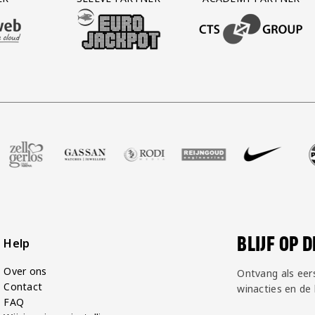
AFAS SOFTWARE
T PARTNER LEASEWEB
BEZOEK ONZE SLEEVE PARTNER EUROJACKPOT
BEZOEK ONZE ACADEM
oot
ner Voetbalshop
nze partner Zell Gerlos
Bezoek onze partner Gassan
Bezoek onze partner Rodi Media
Bezoek onze partner Reijngou
Bezoek onze partner 
Bezoek onze
Be
BLIJF OP 
Help
Over ons
Ontvang als eer
Contact
winacties en de
FAQ