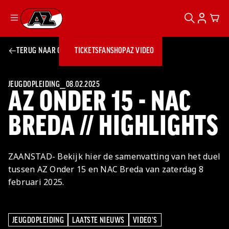
ZOEKEN
ACCOUN
CAR
Ga naar onze homepage
TERUG NAAR OVERZICHT
TICKETS
FANSHOP
AZ VIDEO
ZOEKEN
Zoeken
Sluiten
TICKETS
FANSHOP
JEUGDOPLEIDING
⎯
08.02.2025
AZ ONDER 15 - NAC
AZ VIDEO
TICKETS
BUSINESS
BUSINESS
BREDA // HIGHLIGHTS
AZ 1
AZ Business
ZAANSTAD- Bekijk hier de samenvatting van het duel
Wat is AZ
Kees Kist
Bestel je
tussen AZ Onder 15 en NAC Breda van zaterdag 8
Business?
Hospitality
Lounge
AZ
seizoenkaart
februari 2025.
AZ Business
Georg Kessler
VROUWEN
NIEUWS
TEAMS
CLUB & FANS
JEUGDOPLEIDING
Nieuws
Exposure
Events
Lounge
Teams
Partnership
JONG AZ
Losse tickets
Skybox
Club & Fans
JEUGDOPLEIDING
LAATSTE NIEUWS
VIDEO'S
JEUGDOPLEIDING
LAATSTE NIEUWS
VIDEO'S