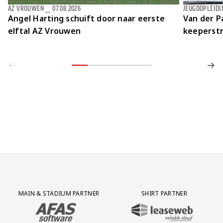
AZ VROUWEN
⎯
07.08.2026
JEUGDOPLEIDI
Angel Harting schuift door naar eerste
Van der Pa
elftal AZ Vrouwen
keeperstr
Partner Logos Grid
MAIN & STADIUM PARTNER
SHIRT PARTNER
BEZOEK ONZE MAIN & STADIUM PARTNER AFAS SOFTWARE
BEZOEK ONZE SHIRT PARTNER LEAS