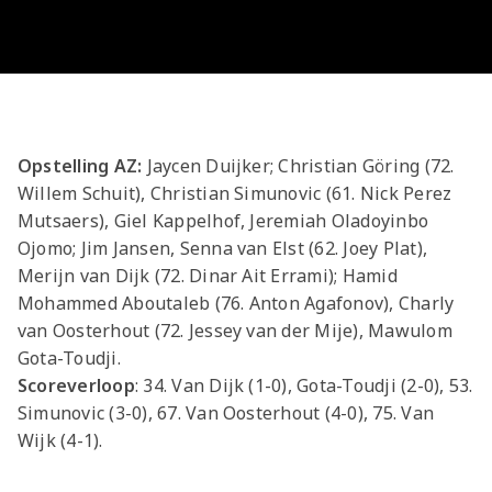
Meeting &
Seizoenarrangement
Grand Café Van
Jeugdopleiding
Nieuws
AZ 1
Over ons
Jeugdopleiding
Events
BUSINESS
Nieuws
Gaal
Laatste
AZ
AZ Vrouwen
Jong AZ
Historie
Grand Café Van
Lid worden
Vacatures
Over de AZ
Onder 19
Jong AZ
Over de
TICKETS
Nieuws
Seizoenkaart
AZ Vrouwen
Seizoenkaart
Seizoenkaart
Prijzenkast
AFAS Stadion
Gaal
Evenementen
Jeugdopleiding
Onder 17
Vrouwen
foundation
AZ 1
Nieuws
Nieuws
Nieuws
Jaarrekening
Praktische
De vriendjes
Youth League
Onder 16
Onder 17
Nieuws
LOG IN
Jong AZ
Juniorclubs
AZ
Selectie
Selectie
Selectie
Media
informatie
van AZ
Voetbalschool
Onder 15
Onder 16
Opstelling AZ:
Jaycen Duijker; Christian Göring (72.
Bestel nu je
Vrouwen
Wedstrijden
Wedstrijden
Wedstrijden
Onze cultuur
Kinderfeestje
AFAS
Onder 14
AZ Jeugd
AZ
Willem Schuit), Christian Simunovic (61. Nick Perez
seizoenkaart
Jong
Victor
Trainingscomplex
Onder 13
Jongens
Foundation
Mutsaers), Giel Kappelhof, Jeremiah Oladoyinbo
AZ Clubkaart
AZ
Nieuws
Nieuws
Onder 12
Ojomo; Jim Jansen, Senna van Elst (62. Joey Plat),
Uitregistratie
Nieuws
Onder 11
Merijn van Dijk (72. Dinar Ait Errami); Hamid
AZ Jeugd
Werken bij AZ
Resale
video's
Mohammed Aboutaleb (76. Anton Agafonov), Charly
Meiden
Praktische
AZ
van Oosterhout (72. Jessey van der Mije), Mawulom
informatie
Jeugdopleiding
Gota-Toudji.
Zet wedstrijden
AZ
Scoreverloop
: 34. Van Dijk (1-0), Gota-Toudji (2-0), 53.
Simunovic (3-0), 67. Van Oosterhout (4-0), 75. Van
in je agenda
Business
Wijk (4-1).
AZ Vrouwen
seizoenkaart