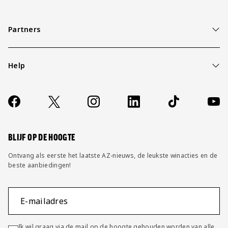
Partners
Help
Over ons
Contact
Socials
https://www.facebook.com/AZAlkmaar
X
Instagram
LinkedIn
TikTok
YouT
FAQ
Wijzig privacy instellingen
BLIJF OP DE HOOGTE
Ontvang als eerste het laatste AZ-nieuws, de leukste winacties en de
beste aanbiedingen!
E-mailadres
Ik wil graag via de mail op de hoogte gehouden worden van alle