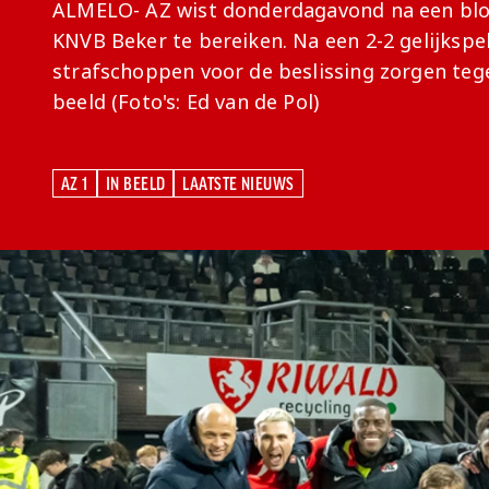
ALMELO- AZ wist donderdagavond na een bloe
KNVB Beker te bereiken. Na een 2-2 gelijkspel
strafschoppen voor de beslissing zorgen tege
beeld (Foto's: Ed van de Pol)
AZ 1
IN BEELD
LAATSTE NIEUWS
AZ 1
IN BEELD
LAATSTE NIEUWS