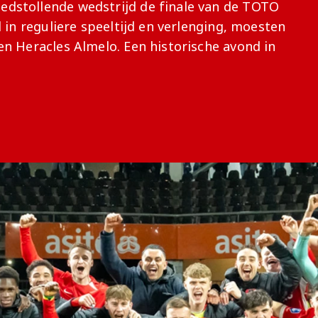
dstollende wedstrijd de finale van de TOTO
Onder 13
Praktische
Seizoenarrangement
Nieuws
Café Van
 in reguliere speeltijd en verlenging, moesten
informatie
Nieuws
Nieuws
Gaal
n Heracles Almelo. Een historische avond in
Onder 12
Nieuws
video's
Zet
Onder 11
wedstrijden
AZ
in je
Jeugdopleiding
agenda
AZ
AZ Vrouwen
Business
seizoenkaart
Jong AZ
Seizoenkaart