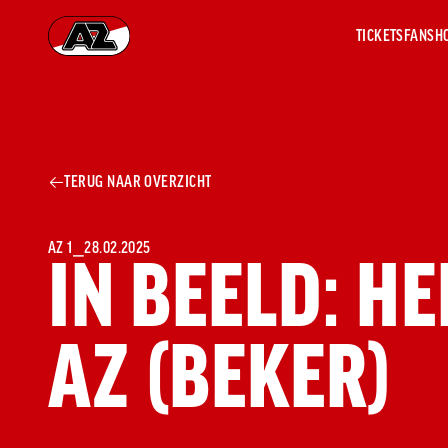
TICKETS
FANSH
Ga naar onze homepage
AZ 1
OVER
TERUG NAAR OVERZICHT
AZ
Hist
Seiz
Prij
AZ 1
⎯
28.02.2025
IN BEELD: H
Nieu
Jaar
Sele
AZ (BEKER)
Medi
Weds
Onz
cult